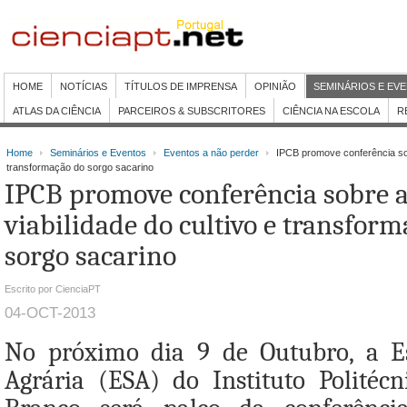
HOME
NOTÍCIAS
TÍTULOS DE IMPRENSA
OPINIÃO
SEMINÁRIOS E EV
ATLAS DA CIÊNCIA
PARCEIROS & SUBSCRITORES
CIÊNCIA NA ESCOLA
R
Home
Seminários e Eventos
Eventos a não perder
IPCB promove conferência sobr
transformação do sorgo sacarino
IPCB promove conferência sobre 
viabilidade do cultivo e transfor
sorgo sacarino
Escrito por CienciaPT
04-OCT-2013
No próximo dia 9 de Outubro, a Es
Agrária (ESA) do Instituto Politécn