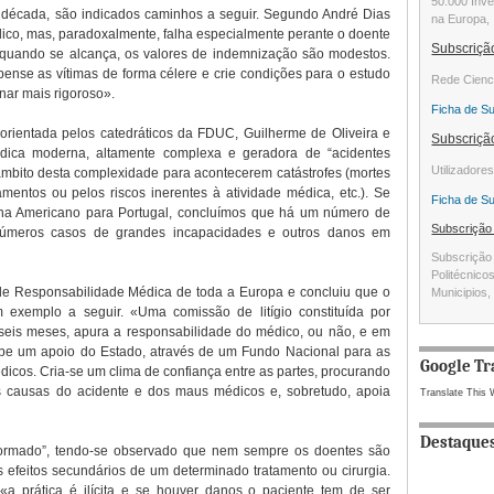
50.000 Inve
 década, são indicados caminhos a seguir. Segundo André Dias
na Europa, 
dico, mas, paradoxalmente, falha especialmente perante o doente
Subscriç
 e quando se alcança, os valores de indemnização são modestos.
ense as vítimas de forma célere e crie condições para o estudo
Rede Cienc
inar mais rigoroso».
Ficha de S
rientada pelos catedráticos da FDUC, Guilherme de Oliveira e
Subscriç
dica moderna, altamente complexa e geradora de “acidentes
Utilizadore
mbito desta complexidade para acontecerem catástrofes (mortes
amentos ou pelos riscos inerentes à atividade médica, etc.). Se
Ficha de S
cina Americano para Portugal, concluímos que há um número de
Subscriçã
inúmeros casos de grandes incapacidades e outros danos em
Subscrição 
Politécnico
de Responsabilidade Médica de toda a Europa e concluiu que o
Municipios, 
 exemplo a seguir. «Uma comissão de litígio constituída por
seis meses, apura a responsabilidade do médico, ou não, e em
ebe um apoio do Estado, através de um Fundo Nacional para as
Google Tr
dicos. Cria-se um clima de confiança entre as partes, procurando
s causas do acidente e dos maus médicos e, sobretudo, apoia
Translate This 
Destaque
nformado”, tendo-se observado que nem sempre os doentes são
os efeitos secundários de um determinado tratamento ou cirurgia.
a prática é ilícita e se houver danos o paciente tem de ser