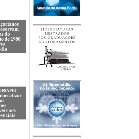
açorianos
reservam
as do
to de 1980
eto
dia
itenta quer
s lembranças
viveu uma
s cat&...
 DESAFIO
mocratizar
das
ões
veis aos
senciais
ternacional
quer
zar o acesso