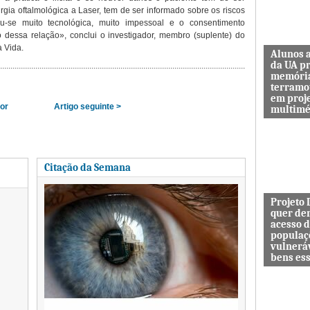
urgia oftalmológica a Laser, tem de ser informado sobre os riscos
u-se muito tecnológica, muito impessoal e o consentimento
dessa relação», conclui o investigador, membro (suplente) do
 Vida.
Alunos 
da UA p
memóri
terramo
em proj
ior
Artigo seguinte >
multimé
Sismo d’O
guardar a
de quem 
das maiore
Citação da Semana
Projeto
quer de
acesso 
populaç
vulnerá
bens es
Projeto In
DESAFIO 
democrati