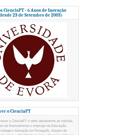
s CienciaPT - 6 Anos de Inovação
 desde 23 de Setembro de 2003)
ver o CienciaPT
ever o CienciaPT e obter diariamente as notícias,
des de financiamento e emprego da Educação,
cnologia e Inovação em Português. Arquivo de