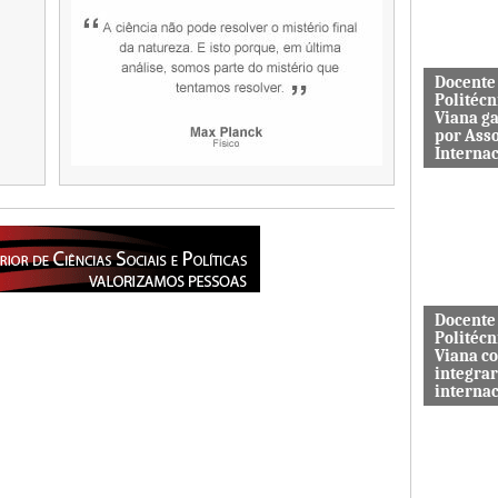
aos serviç
Docente
Politécn
Viana g
por Ass
Interna
Mário Rus
dos curso
Engenhari
(licenciatu
mestrado) 
Docente
Politécn
Viana c
integrar
interna
A revista 
publicada 
Macrothink
“Network P