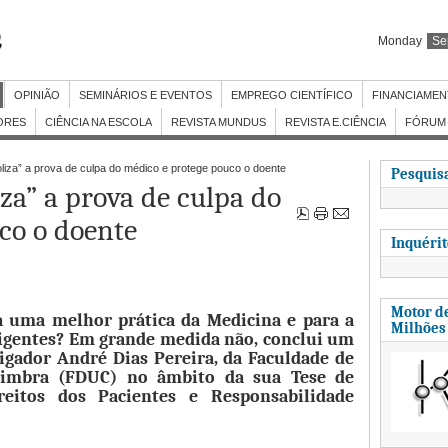
Monday
Se
OPINIÃO
SEMINÁRIOS E EVENTOS
EMPREGO CIENTÍFICO
FINANCIAME
ORES
CIÊNCIA NA ESCOLA
REVISTA MUNDUS
REVISTA E.CIÊNCIA
FÓRUM 
oliza” a prova de culpa do médico e protege pouco o doente
Pesquisa
iza” a prova de culpa do
co o doente
Inquéri
Motor de
ra uma melhor prática da Medicina e para a
Milhões
ligentes? Em grande medida não, conclui um
tigador André Dias Pereira, da Faculdade de
oimbra (FDUC) no âmbito da sua Tese de
reitos dos Pacientes e Responsabilidade