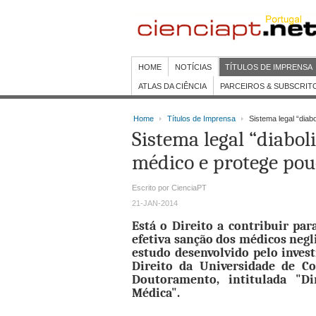
HOME
NOTÍCIAS
TÍTULOS DE IMPRENSA
ATLAS DA CIÊNCIA
PARCEIROS & SUBSCRIT
Home
Títulos de Imprensa
Sistema legal “diab
Sistema legal “diabol
médico e protege pou
Escrito por CienciaPT
21-JAN-2014
Está o Direito a contribuir pa
efetiva sanção dos médicos neg
estudo desenvolvido pelo inves
Direito da Universidade de C
Doutoramento, intitulada "Di
Médica".