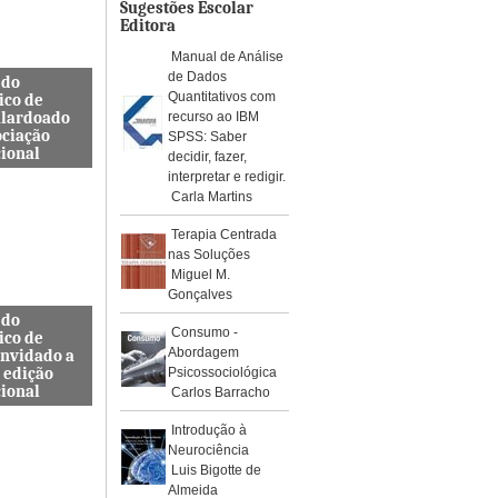
os de águ...
Sugestões Escolar
Editora
Manual de Análise
de Dados
 do
Quantitativos com
ico de
alardoado
recurso ao IBM
ociação
SPSS: Saber
cional
decidir, fazer,
interpretar e redigir.
so, Docente
Carla Martins
s de
a Civil
Terapia Centrada
ra e
nas Soluções
da ES...
Miguel M.
Gonçalves
 do
Consumo -
ico de
Abordagem
onvidado a
 edição
Psicossociológica
cional
Carlos Barracho
internacional
Introdução à
pelo Instituto
Neurociência
, Journal
Luis Bigotte de
rotoc...
Almeida