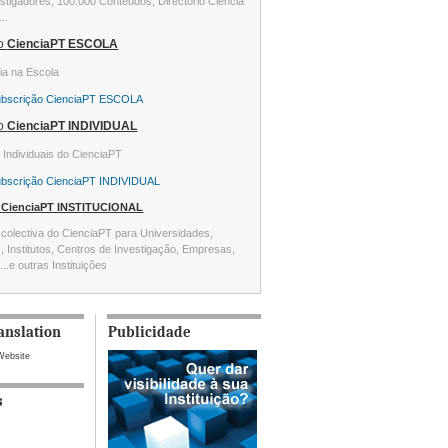
stigadores, 100.000 Conteúdos, Directório Ciência
...
ão
CienciaPT ESCOLA
ia na Escola
ubscrição CienciaPT ESCOLA
ão
CienciaPT INDIVIDUAL
s Individuais do CienciaPT
ubscrição CienciaPT INDIVIDUAL
o
CienciaPT INSTITUCIONAL
colectiva do CienciaPT para Universidades,
s, Institutos, Centros de Investigação, Empresas,
...e outras Instituições
anslation
Publicidade
Website
s