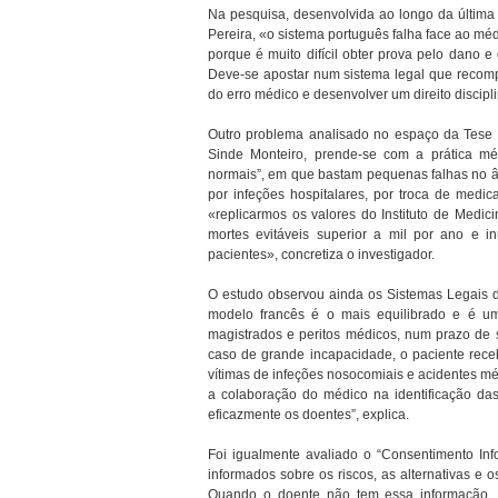
Na pesquisa, desenvolvida ao longo da última
Pereira, «o sistema português falha face ao mé
porque é muito difícil obter prova pelo dano
Deve-se apostar num sistema legal que recomp
do erro médico e desenvolver um direito discipl
Outro problema analisado no espaço da Tese o
Sinde Monteiro, prende-se com a prática mé
normais”, em que bastam pequenas falhas no â
por infeções hospitalares, por troca de medic
«replicarmos os valores do Instituto de Medi
mortes evitáveis superior a mil por ano e 
pacientes», concretiza o investigador.
O estudo observou ainda os Sistemas Legais 
modelo francês é o mais equilibrado e é um
magistrados e peritos médicos, num prazo de 
caso de grande incapacidade, o paciente rec
vítimas de infeções nosocomiais e acidentes mé
a colaboração do médico na identificação da
eficazmente os doentes”, explica.
Foi igualmente avaliado o “Consentimento I
informados sobre os riscos, as alternativas e 
Quando o doente não tem essa informação, «