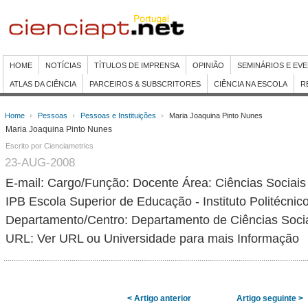
HOME
NOTÍCIAS
TÍTULOS DE IMPRENSA
OPINIÃO
SEMINÁRIOS E EV
ATLAS DA CIÊNCIA
PARCEIROS & SUBSCRITORES
CIÊNCIA NA ESCOLA
R
Home
Pessoas
Pessoas e Instituições
Maria Joaquina Pinto Nunes
Maria Joaquina Pinto Nunes
Escrito por Cienciametrics
23-AUG-2008
E-mail:
Cargo/Função: Docente Área: Ciências Sociais
IPB Escola Superior de Educação - Instituto Politécnic
Departamento/Centro: Departamento de Ciências Socia
URL: Ver URL ou Universidade para mais Informação
< Artigo anterior
Artigo seguinte >