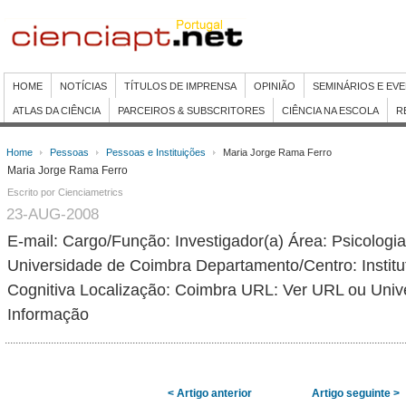
HOME
NOTÍCIAS
TÍTULOS DE IMPRENSA
OPINIÃO
SEMINÁRIOS E EV
ATLAS DA CIÊNCIA
PARCEIROS & SUBSCRITORES
CIÊNCIA NA ESCOLA
R
Home
Pessoas
Pessoas e Instituições
Maria Jorge Rama Ferro
Maria Jorge Rama Ferro
Escrito por Cienciametrics
23-AUG-2008
E-mail: Cargo/Função: Investigador(a) Área: Psicologi
Universidade de Coimbra Departamento/Centro: Institu
Cognitiva Localização: Coimbra URL: Ver URL ou Univ
Informação
< Artigo anterior
Artigo seguinte >