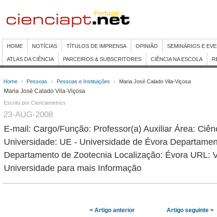
HOME
NOTÍCIAS
TÍTULOS DE IMPRENSA
OPINIÃO
SEMINÁRIOS E EV
ATLAS DA CIÊNCIA
PARCEIROS & SUBSCRITORES
CIÊNCIA NA ESCOLA
R
Home
Pessoas
Pessoas e Instituições
Maria José Calado Vila-Viçosa
Maria José Calado Vila-Viçosa
Escrito por Cienciametrics
23-AUG-2008
E-mail:
Cargo/Função: Professor(a) Auxiliar Área: Ciên
Universidade: UE - Universidade de Évora Departamen
Departamento de Zootecnia Localização: Évora URL: 
Universidade para mais Informação
< Artigo anterior
Artigo seguinte >