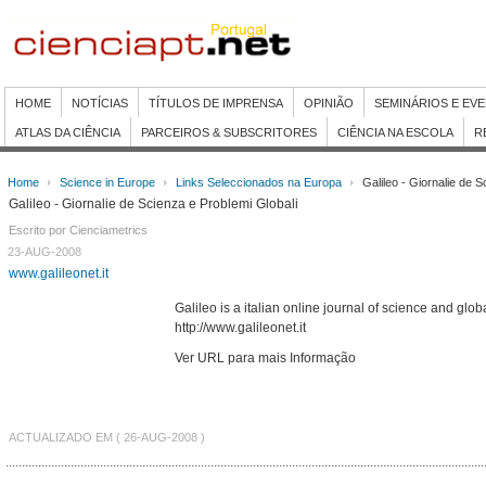
HOME
NOTÍCIAS
TÍTULOS DE IMPRENSA
OPINIÃO
SEMINÁRIOS E EV
ATLAS DA CIÊNCIA
PARCEIROS & SUBSCRITORES
CIÊNCIA NA ESCOLA
R
Home
Science in Europe
Links Seleccionados na Europa
Galileo - Giornalie de S
Galileo - Giornalie de Scienza e Problemi Globali
Escrito por Cienciametrics
23-AUG-2008
www.galileonet.it
Galileo is a italian online journal of science and glob
http://www.galileonet.it
Ver URL para mais Informação
ACTUALIZADO EM ( 26-AUG-2008 )