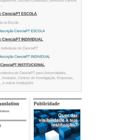
stigadores, 100.000 Conteúdos, Directório Ciência
...
ão
CienciaPT ESCOLA
ia na Escola
ubscrição CienciaPT ESCOLA
ão
CienciaPT INDIVIDUAL
s Individuais do CienciaPT
ubscrição CienciaPT INDIVIDUAL
o
CienciaPT INSTITUCIONAL
colectiva do CienciaPT para Universidades,
s, Institutos, Centros de Investigação, Empresas,
...e outras Instituições
anslation
Publicidade
Website
s