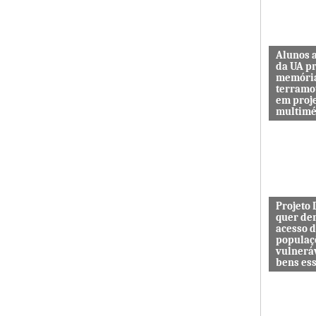
Alunos 
da UA p
memóri
terramo
em proj
multimé
Sismo d’O
guardar a
de quem 
das maiore
Projeto
quer de
acesso 
populaç
vulnerá
bens es
Projeto In
DESAFIO 
democrati