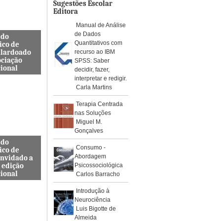
os de águ...
Sugestões Escolar
Editora
Manual de Análise
de Dados
 do
Quantitativos com
ico de
alardoado
recurso ao IBM
ociação
SPSS: Saber
cional
decidir, fazer,
interpretar e redigir.
so, Docente
Carla Martins
s de
a Civil
Terapia Centrada
ra e
nas Soluções
da ES...
Miguel M.
Gonçalves
 do
Consumo -
ico de
Abordagem
onvidado a
 edição
Psicossociológica
cional
Carlos Barracho
internacional
Introdução à
pelo Instituto
Neurociência
, Journal
Luis Bigotte de
rotoc...
Almeida