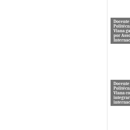
aos serviç
Docente
Politécn
Viana g
por Ass
Interna
Mário Rus
dos curso
Engenhari
(licenciatu
mestrado) 
Docente
Politécn
Viana c
integrar
interna
A revista 
publicada 
Macrothink
“Network P