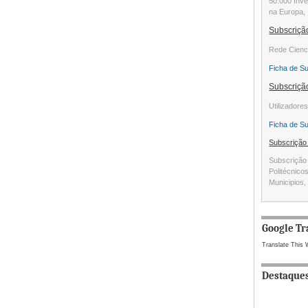
50.000 Inve
na Europa, 
Subscriç
Rede Cienc
Ficha de S
Subscriç
Utilizadore
Ficha de S
Subscriçã
Subscrição 
Politécnico
Municipios, 
Google Tr
Translate This 
Destaque