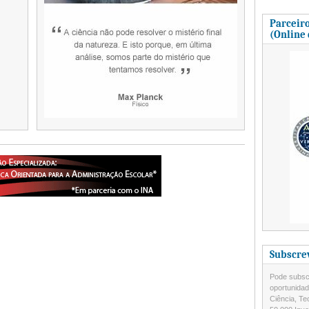
Parceiro
(Online
Subscre
Pode subscr
oportunida
Ciência, Te