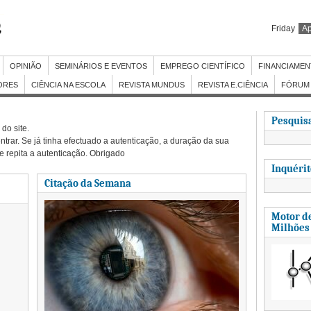
Friday
Ap
OPINIÃO
SEMINÁRIOS E EVENTOS
EMPREGO CIENTÍFICO
FINANCIAME
ORES
CIÊNCIA NA ESCOLA
REVISTA MUNDUS
REVISTA E.CIÊNCIA
FÓRUM 
Pesquisa
do site.
ntrar. Se já tinha efectuado a autenticação, a duração da sua
 e repita a autenticação. Obrigado
Inquéri
Citação da Semana
Motor de
Milhões