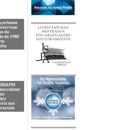
açorianos
reservam
as do
to de 1980
eto
dia
itenta quer
s lembranças
viveu uma
s cat&...
 DESAFIO
mocratizar
das
ões
veis aos
senciais
ternacional
quer
zar o acesso