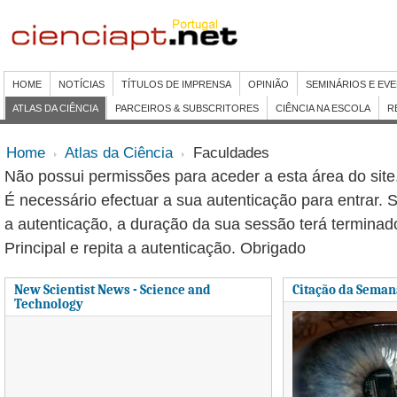
HOME
NOTÍCIAS
TÍTULOS DE IMPRENSA
OPINIÃO
SEMINÁRIOS E EV
ATLAS DA CIÊNCIA
PARCEIROS & SUBSCRITORES
CIÊNCIA NA ESCOLA
R
Home
Atlas da Ciência
Faculdades
Não possui permissões para aceder a esta área do site
É necessário efectuar a sua autenticação para entrar. S
a autenticação, a duração da sua sessão terá terminad
Principal e repita a autenticação. Obrigado
New Scientist News - Science and
Citação da Seman
Technology