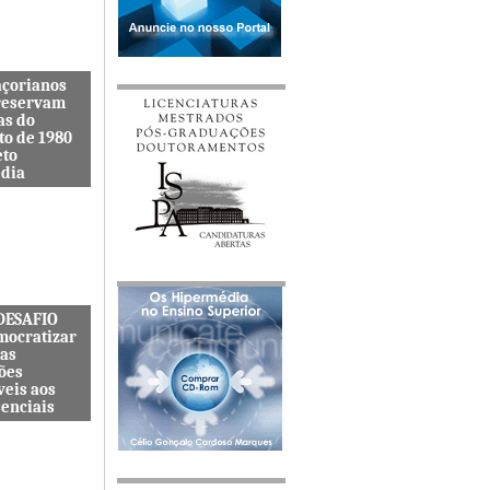
açorianos
reservam
as do
to de 1980
eto
dia
itenta quer
s lembranças
viveu uma
s cat&...
 DESAFIO
mocratizar
das
ões
veis aos
senciais
ternacional
quer
zar o acesso