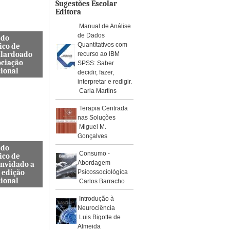
os de águ...
Sugestões Escolar
Editora
Manual de Análise
de Dados
 do
Quantitativos com
ico de
alardoado
recurso ao IBM
ociação
SPSS: Saber
cional
decidir, fazer,
interpretar e redigir.
so, Docente
Carla Martins
s de
a Civil
Terapia Centrada
ra e
nas Soluções
da ES...
Miguel M.
Gonçalves
 do
Consumo -
ico de
Abordagem
onvidado a
 edição
Psicossociológica
cional
Carlos Barracho
internacional
Introdução à
pelo Instituto
Neurociência
, Journal
Luis Bigotte de
rotoc...
Almeida