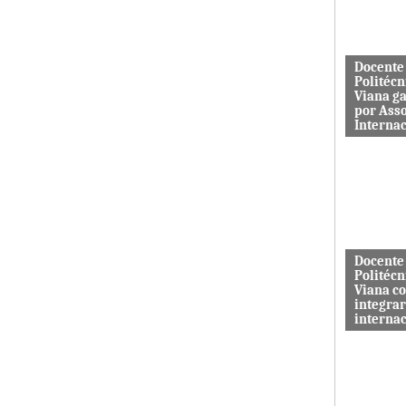
aos serviç
Docente
Politécn
Viana g
por Ass
Interna
Mário Rus
dos curso
Engenhari
(licenciatu
mestrado) 
Docente
Politécn
Viana c
integrar
interna
A revista 
publicada 
Macrothink
“Network P