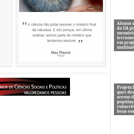
Alunos 
da UA p
memóri
terramo
em proj
multimé
Sismo d’O
guardar a
de quem 
das maiore
Projeto
quer de
acesso 
populaç
vulnerá
bens es
Projeto In
DESAFIO 
democrati