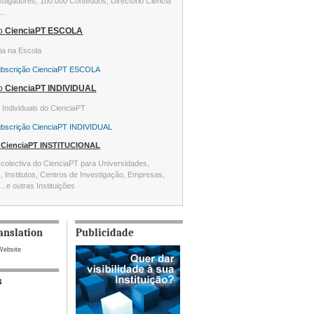
stigadores, 100.000 Conteúdos, Directório Ciência
...
ão
CienciaPT ESCOLA
ia na Escola
ubscrição CienciaPT ESCOLA
ão
CienciaPT INDIVIDUAL
s Individuais do CienciaPT
ubscrição CienciaPT INDIVIDUAL
o
CienciaPT INSTITUCIONAL
colectiva do CienciaPT para Universidades,
s, Institutos, Centros de Investigação, Empresas,
...e outras Instituições
anslation
Publicidade
Website
s