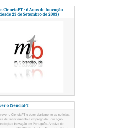
s CienciaPT - 6 Anos de Inovação
 desde 23 de Setembro de 2003)
ver o CienciaPT
ever o CienciaPT e obter diariamente as notícias,
des de financiamento e emprego da Educação,
cnologia e Inovação em Português. Arquivo de