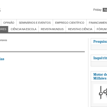
Friday
Ap
OPINIÃO
SEMINÁRIOS E EVENTOS
EMPREGO CIENTÍFICO
FINANCIAME
ORES
CIÊNCIA NA ESCOLA
REVISTA MUNDUS
REVISTA E.CIÊNCIA
FÓRUM 
eriores
Pesquisa
Inquéri
ias
Motor de
Milhões