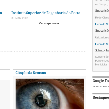
50.000 Inve
na Europa, 
Subscriç
ão
Instituto Superior de Engenharia do Porto
Rede Cienc
30-MAR-2007
Ver mapa maior...
Ficha de S
Subscriç
Utilizadore
Ficha de S
Subscriçã
Subscrição 
Politécnico
Municipios, 
Citação da Semana
Google Tr
Translate This 
Destaque