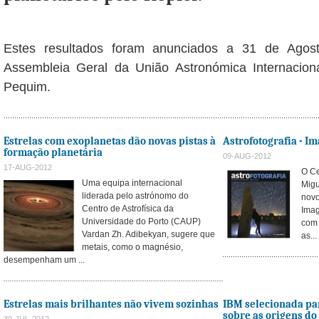
Estes resultados foram anunciados a 31 de Agos
Assembleia Geral da União Astronómica Internaciona
Pequim.
Estrelas com exoplanetas dão novas pistas à
Astrofotografia - Im
formação planetária
09-AUG-2012
17-AUG-2012
O Ce
Uma equipa internacional
Migu
liderada pelo astrónomo do
novo
Centro de Astrofísica da
Imag
Universidade do Porto (CAUP)
com 
Vardan Zh. Adibekyan, sugere que
as...
metais, como o magnésio,
desempenham um ...
Estrelas mais brilhantes não vivem sozinhas
IBM selecionada par
sobre as origens do