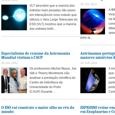
30-JUL-2012
25-JUL-2012
VLT descobre que a maioria das
A IB
estrelas mais pesadas são pares
Vict
em interaçãoUm novo estudo que
na N
utilizou o Very Large Telescope do
cons
ESO (VLT) mostrou que a maioria
Wide
das estrelas brilh...
sele
para aj...
Especialistas de renome da Astronomia
Astrónomos portugu
Mundial visitam o CAUP
maiores mistérios 
04-JUL-2012
20-JUN-2012
Os professores Michel Mayor, Joe
A mi
Silk e Thierry Montmerle irão
que 
analisar a prestação científica do
cons
Centro de Astrofísica da
part
Universidade do Porto
port
(CAUP) Durante ...
Cent
O ESO vai construir o maior olho no céu do
ESPRESSO reúne em 
mundo
em Exoplanetas e C