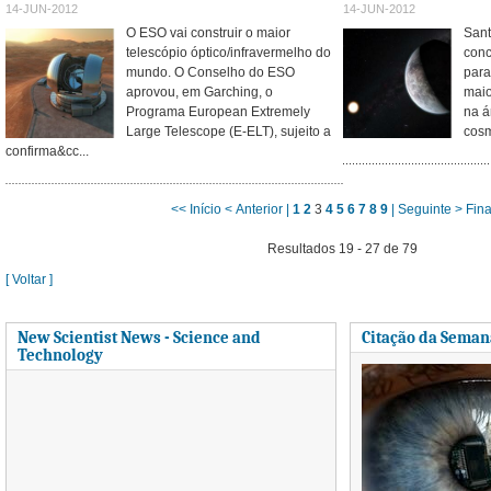
14-JUN-2012
14-JUN-2012
O ESO vai construir o maior
Sant
telescópio óptico/infravermelho do
conc
mundo. O Conselho do ESO
para
aprovou, em Garching, o
maio
Programa European Extremely
na á
Large Telescope (E-ELT), sujeito a
cosm
confirma&cc...
<< Início
< Anterior |
1
2
3
4
5
6
7
8
9
| Seguinte >
Fina
Resultados 19 - 27 de 79
[ Voltar ]
New Scientist News - Science and
Citação da Seman
Technology