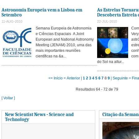
Astronomia Europeia vem a Lisboa em
As Estrelas Tornara
Setembro
Descoberta Estrela
11-AUG-2010
22-JUL-2010
Semana Europeia de Astronomia
Comb
e Ciências Espaciais A Joint
Very
European and National Astronomy
astr
Meeting (JENAM) 2010, uma das
estr
mais importantes reuniões
conh
científicas na &a...
com 
do Sol na altur...
<< Início
< Anterior |
1
2
3
4
5
6
7
8
9
| Seguinte >
Fina
Resultados 64 - 72 de 79
[ Voltar ]
New Scientist News - Science and
Citação da Seman
Technology