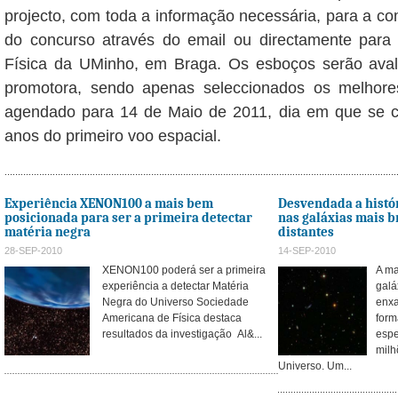
projecto, com toda a informação necessária, para a c
do concurso através do email
ou directamente para
Física da UMinho, em Braga. Os esboços serão aval
promotora, sendo apenas seleccionados os melhore
agendado para 14 de Maio de 2011, dia em que se c
anos do primeiro voo espacial.
Experiência XENON100 a mais bem
Desvendada a histór
posicionada para ser a primeira detectar
nas galáxias mais 
matéria negra
distantes
28-SEP-2010
14-SEP-2010
XENON100 poderá ser a primeira
A ma
experiência a detectar Matéria
galá
Negra do Universo Sociedade
enxa
Americana de Física destaca
form
resultados da investigação Al&...
espe
milh
Universo. Um...