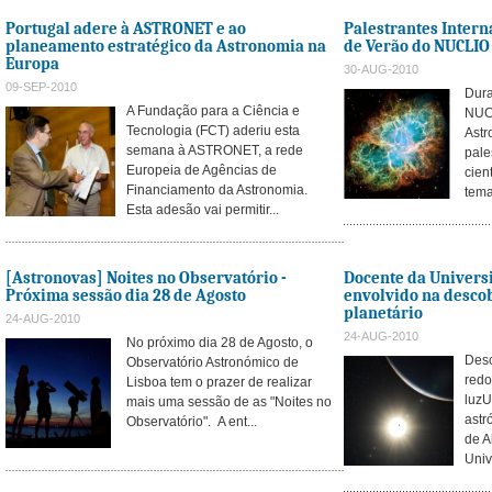
Portugal adere à ASTRONET e ao
Palestrantes Intern
planeamento estratégico da Astronomia na
de Verão do NUCLIO
Europa
30-AUG-2010
09-SEP-2010
Dura
A Fundação para a Ciência e
NUCL
Tecnologia (FCT) aderiu esta
Astr
semana à ASTRONET, a rede
pale
Europeia de Agências de
cien
Financiamento da Astronomia.
tema
Esta adesão vai permitir...
[Astronovas] Noites no Observatório -
Docente da Univers
Próxima sessão dia 28 de Agosto
envolvido na desco
planetário
24-AUG-2010
24-AUG-2010
No próximo dia 28 de Agosto, o
Desc
Observatório Astronómico de
redo
Lisboa tem o prazer de realizar
luzU
mais uma sessão de as "Noites no
astr
Observatório". A ent...
de A
Univ