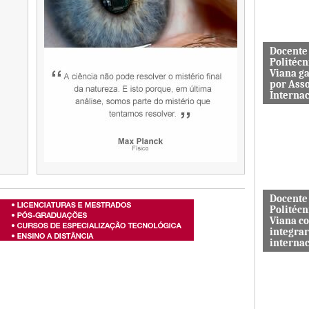
aos serviç
Docente
Politécn
Viana g
por Ass
Interna
Mário Rus
dos curso
Engenhari
(licenciatu
mestrado) 
Docente
Politécn
Viana c
integrar
interna
A revista 
publicada 
Macrothink
“Network P