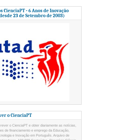
s CienciaPT - 6 Anos de Inovação
 desde 23 de Setembro de 2003)
ver o CienciaPT
ever o CienciaPT e obter diariamente as notícias,
des de financiamento e emprego da Educação,
cnologia e Inovação em Português. Arquivo de