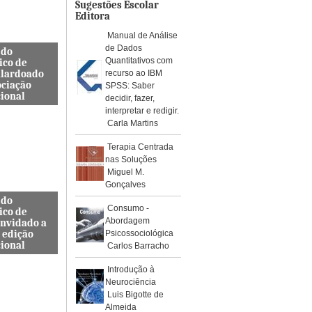
os de águ...
Sugestões Escolar
Editora
Manual de Análise
de Dados
 do
Quantitativos com
ico de
alardoado
recurso ao IBM
ociação
SPSS: Saber
cional
decidir, fazer,
interpretar e redigir.
so, Docente
Carla Martins
s de
a Civil
Terapia Centrada
ra e
nas Soluções
da ES...
Miguel M.
Gonçalves
 do
Consumo -
ico de
Abordagem
onvidado a
 edição
Psicossociológica
cional
Carlos Barracho
internacional
Introdução à
pelo Instituto
Neurociência
, Journal
Luis Bigotte de
rotoc...
Almeida