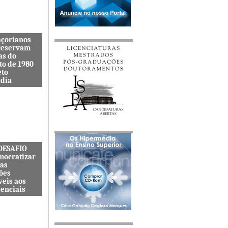
açorianos
reservam
as do
to de 1980
eto
dia
itenta quer
s lembranças
viveu uma
s cat&...
 DESAFIO
mocratizar
das
ões
veis aos
senciais
ternacional
quer
zar o acesso