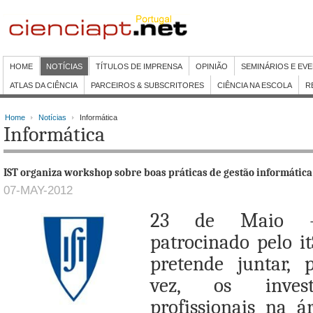
HOME
NOTÍCIAS
TÍTULOS DE IMPRENSA
OPINIÃO
SEMINÁRIOS E EV
ATLAS DA CIÊNCIA
PARCEIROS & SUBSCRITORES
CIÊNCIA NA ESCOLA
R
Home
Notícias
Informática
Informática
IST organiza workshop sobre boas práticas de gestão informática
07-MAY-2012
23 de Maio -
patrocinado pelo i
pretende juntar, 
vez, os invest
profissionais na á