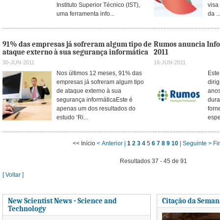
Instituto Superior Técnico (IST),
visa
uma ferramenta info...
da ..
91% das empresas já sofreram algum tipo de
Rumos anuncia Info
ataque externo à sua segurança informática
2011
30-JUN-2011
16-JUN-2011
Nos últimos 12 meses, 91% das
Este
empresas já sofreram algum tipo
diri
de ataque externo à sua
anos
segurança informáticaEste é
dura
apenas um dos resultados do
forn
estudo ‘Ri...
espe
<< Início
< Anterior |
1
2
3
4
5
6
7
8
9
10
| Seguinte >
Fi
Resultados 37 - 45 de 91
[ Voltar ]
New Scientist News - Science and
Citação da Seman
Technology