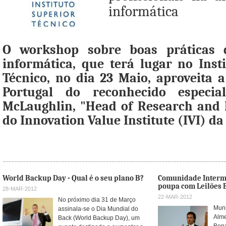
informática
O workshop sobre boas práticas 
informática, que terá lugar no Inst
Técnico, no dia 23 Maio, aproveita 
Portugal do reconhecido especial
McLaughlin, "Head of Research and
do Innovation Value Institute (IVI) da
World Backup Day - Qual é o seu plano B?
Comunidade Intermu
poupa com Leilões E
28-MAR-2012
22-MAR-2012
No próximo dia 31 de Março
Muni
assinala-se o Dia Mundial do
Alme
Back (World Backup Day), um