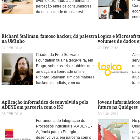
Bena
evento destinado a aumentar a
Coru
perceção entre os consumidores
eco
da necessidade de criar est...
comu
Richard Stallman, famoso hacker, dá palestra
Logica e Microsoft
na UMinho
volumes de dados e
24-FEB-2012
22-FEB-2012
Criador da Free Software
A Lo
Foundation fala na terça-feira, em
serv
Braga, sobre as leis e lobbies que
anun
ameaçam a liberdade online
parc
Richard Stallman, um dos maiores
ajud
hackers mundiais, vem na ...
tran
Aplicação informática desenvolvida pela
Jovens informáticos
ADENE em parceria com o IST
futuro na Quidgest
03-FEB-2012
30-JUN-2011
Ferramenta de Integração de
No p
Processos Industriais A ADENE -
Quid
Agência para a Energia
ediç
desenvolveu, em parceria com o
uma 