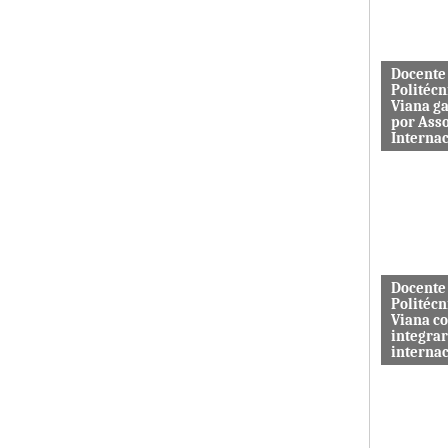
aos serviç
Docente
Politécn
Viana g
por Ass
Interna
Mário Rus
dos curso
Engenhari
(licenciatu
mestrado) 
Docente
Politécn
Viana c
integrar
interna
A revista 
publicada 
Macrothink
“Network P