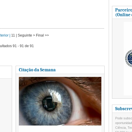
Parceiro
(Online
terior |
11
| Seguinte >
Final >>
ultados 91 - 91 de 91
Citação da Semana
Subscre
Pode subscr
oportunida
Ciência, Te