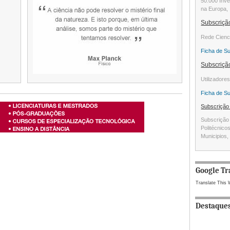
50.000 Inve
na Europa, 
Subscriç
Rede Cienc
Ficha de S
Subscriç
Utilizadore
Ficha de S
Subscriçã
Subscrição 
Politécnico
Municipios, 
Google Tr
Translate This 
Destaque