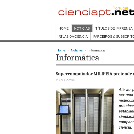
HOME
NOTÍCIAS
TÍTULOS DE IMPRENSA
ATLAS DA CIÊNCIA
PARCEIROS & SUBSCRIT
Home
Notícias
Informática
Informática
Supercomputador MILIPEIA pretende 
23-MAR-2010
Até ao 
ser uma 
molécula
proteína
estabili
simulaç
compact
ciência.