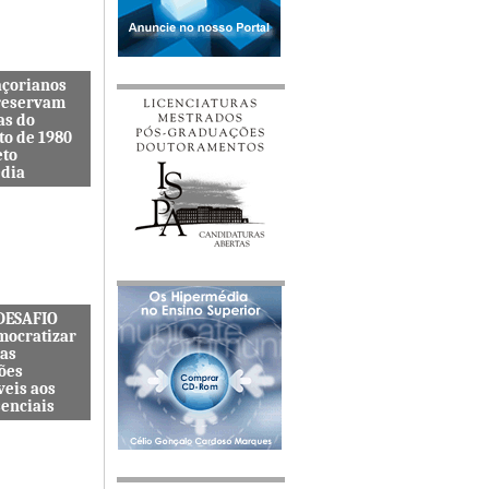
açorianos
reservam
as do
to de 1980
eto
dia
itenta quer
s lembranças
viveu uma
s cat&...
 DESAFIO
mocratizar
das
ões
veis aos
senciais
ternacional
quer
zar o acesso