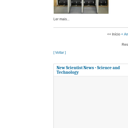
Ler mais...
<< Início
< An
Res
[ Voltar ]
New Scientist News - Science and
Technology