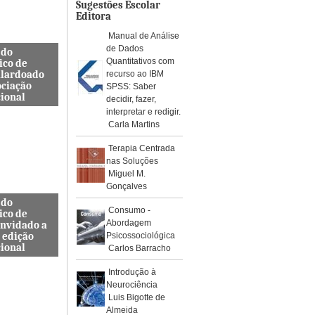
os de águ...
Sugestões Escolar
Editora
Manual de Análise
de Dados
 do
Quantitativos com
ico de
alardoado
recurso ao IBM
ociação
SPSS: Saber
cional
decidir, fazer,
interpretar e redigir.
so, Docente
Carla Martins
s de
a Civil
Terapia Centrada
ra e
nas Soluções
da ES...
Miguel M.
Gonçalves
 do
Consumo -
ico de
Abordagem
onvidado a
 edição
Psicossociológica
cional
Carlos Barracho
internacional
Introdução à
pelo Instituto
Neurociência
, Journal
Luis Bigotte de
rotoc...
Almeida