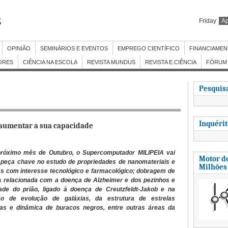
Friday
Ap
OPINIÃO
SEMINÁRIOS E EVENTOS
EMPREGO CIENTÍFICO
FINANCIAME
ORES
CIÊNCIA NA ESCOLA
REVISTA MUNDUS
REVISTA E.CIÊNCIA
FÓRUM 
Pesquisa
Inquéri
aumentar a sua capacidade
próximo mês de Outubro, o Supercomputador MILIPEIA vai
Motor de
peça chave no estudo de propriedades de nanomateriais e
Milhões
s com interesse tecnológico e farmacológico; dobragem de
s relacionada com a doença de Alzheimer e dos pezinhos e
dade do prião, ligado à doença de Creutzfeldt-Jakob e na
ão de evolução de galáxias, da estrutura de estrelas
as e dinâmica de buracos negros, entre outras áreas da