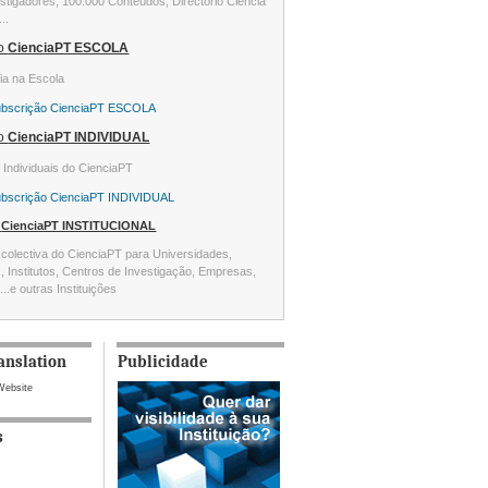
stigadores, 100.000 Conteúdos, Directório Ciência
...
ão
CienciaPT ESCOLA
ia na Escola
ubscrição CienciaPT ESCOLA
ão
CienciaPT INDIVIDUAL
s Individuais do CienciaPT
ubscrição CienciaPT INDIVIDUAL
o
CienciaPT INSTITUCIONAL
colectiva do CienciaPT para Universidades,
s, Institutos, Centros de Investigação, Empresas,
...e outras Instituições
anslation
Publicidade
Website
s