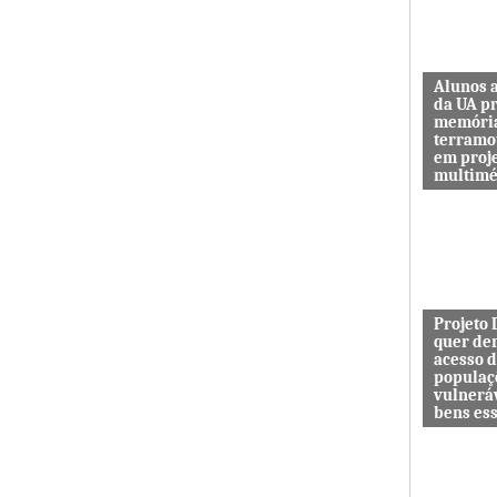
Alunos 
da UA p
memóri
terramo
em proj
multimé
Sismo d’O
guardar a
de quem 
das maiore
Projeto
quer de
acesso 
populaç
vulnerá
bens es
Projeto In
DESAFIO 
democrati