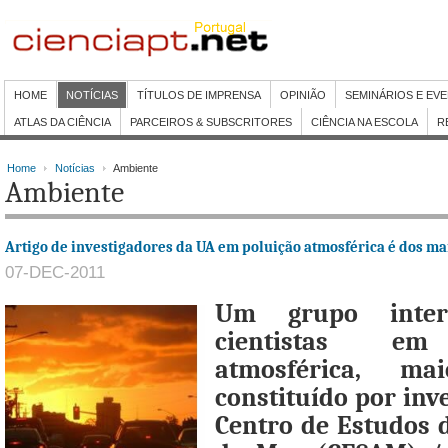
HOME
NOTÍCIAS
TÍTULOS DE IMPRENSA
OPINIÃO
SEMINÁRIOS E EV
ATLAS DA CIÊNCIA
PARCEIROS & SUBSCRITORES
CIÊNCIA NA ESCOLA
R
Home
Notícias
Ambiente
Ambiente
Artigo de investigadores da UA em poluição atmosférica é dos ma
07-DEC-2011
Um grupo inter
cientistas em
atmosférica, maio
constituído por inv
Centro de Estudos 