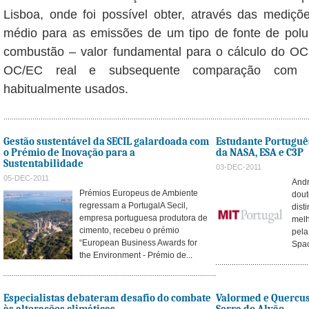
Lisboa, onde foi possível obter, através das mediçõ
médio para as emissões de um tipo de fonte de polui
combustão – valor fundamental para o cálculo do OC 
OC/EC real e subsequente comparação com 
habitualmente usados.
Gestão sustentável da SECIL galardoada com
Estudante Portuguê
o Prémio de Inovação para a
da NASA, ESA e C3P
Sustentabilidade
03-DEC-2011
05-DEC-2011
Andr
Prémios Europeus de Ambiente
dout
regressam a PortugalA Secil,
dist
empresa portuguesa produtora de
melh
cimento, recebeu o prémio
pela
“European Business Awards for
Spac
the Environment - Prémio de...
Especialistas debateram desafio do combate
Valormed e Quercus