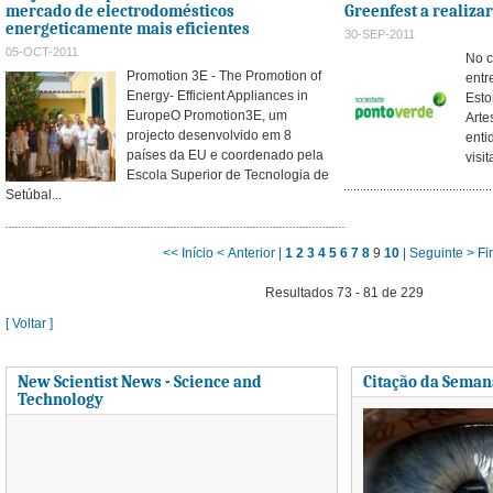
mercado de electrodomésticos
Greenfest a realiza
energeticamente mais eficientes
30-SEP-2011
05-OCT-2011
No c
Promotion 3E - The Promotion of
entr
Energy- Efficient Appliances in
Esto
EuropeO Promotion3E, um
Arte
projecto desenvolvido em 8
enti
países da EU e coordenado pela
visi
Escola Superior de Tecnologia de
Setúbal...
<< Início
< Anterior |
1
2
3
4
5
6
7
8
9
10
| Seguinte >
Fi
Resultados 73 - 81 de 229
[ Voltar ]
New Scientist News - Science and
Citação da Seman
Technology