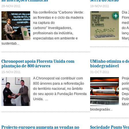
às alterações climáticas
Serra do Alvão
28-NOV-2011
18-NOV-2011
Na conferência “Carbono Verde:
Dia 
as florestas e o ciclo da madeira
Flor
na captura do
medi
carbono” Investigadores,
do A
profissionais da indústria,
lanç
especialistas em ambiente e
Març
sustentab...
Chronopost apoia Floresta Unida com
UMinho otimiza o d
plantação de 800 árvores
biodegradável
15-NOV-2011
31-OCT-2011
A Chronopost vai contribuir com
Proj
800 árvores para a reflorestação
polí
do território nacional, no âmbito
ami
do seu apoio à Fundação Floresta
Depa
Unida. ...
Polí
Minh
biodegradáv...
Projecto europeu aumenta as vendas no
Sociedade Ponto Ver