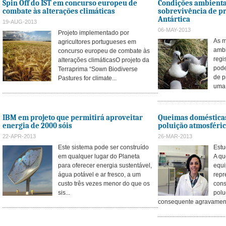
Spin Off do IST em concurso europeu de
Condições ambienta
combate às alterações climáticas
sobrevivência de p
Antártica
19-AUG-2013
06-MAY-2013
Projeto implementado por
As m
agricultores portugueses em
ambi
concurso europeu de combate às
regi
alterações climáticasO projeto da
pode
Terraprima “Sown Biodiverse
de p
Pastures for climate...
uma 
IBM em projeto que permitirá aproveitar
Queimas domésticas
energia de 2000 sóis
poluição atmosféri
22-APR-2013
26-MAR-2013
Este sistema pode ser construído
Estu
em qualquer lugar do Planeta
A qu
para oferecer energia sustentável,
equi
água potável e ar fresco, a um
repr
custo três vezes menor do que os
cons
sis...
polu
consequente agravament