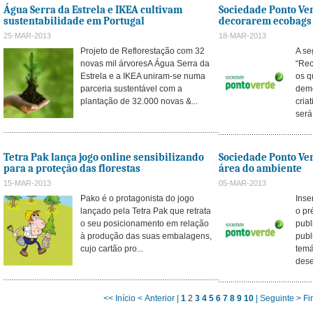
Água Serra da Estrela e IKEA cultivam
Sociedade Ponto Ve
sustentabilidade em Portugal
decorarem ecobags
25-MAR-2013
18-MAR-2013
Projeto de Reflorestação com 32
A se
novas mil árvoresA Água Serra da
“Rec
Estrela e a IKEA uniram-se numa
os q
parceria sustentável com a
demo
plantação de 32.000 novas &...
cria
será 
Tetra Pak lança jogo online sensibilizando
Sociedade Ponto Ver
para a proteção das florestas
área do ambiente
15-MAR-2013
05-MAR-2013
Pako é o protagonista do jogo
Inse
lançado pela Tetra Pak que retrata
o pr
o seu posicionamento em relação
publ
à produção das suas embalagens,
publ
cujo cartão pro...
temá
dese
<< Início
< Anterior |
1
2
3
4
5
6
7
8
9
10
| Seguinte >
Fi