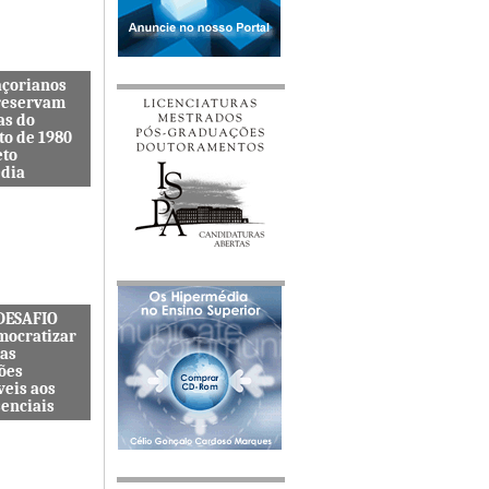
açorianos
reservam
as do
to de 1980
eto
dia
itenta quer
s lembranças
viveu uma
s cat&...
 DESAFIO
mocratizar
das
ões
veis aos
senciais
ternacional
quer
zar o acesso