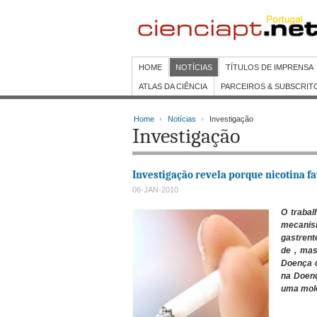
HOME
NOTÍCIAS
TÍTULOS DE IMPRENSA
ATLAS DA CIÊNCIA
PARCEIROS & SUBSCRIT
Home
Notícias
Investigação
Investigação
Investigação revela porque nicotina fa
06-JAN-2010
O trabal
mecanis
gastrent
de , mas
Doença d
na Doenç
uma molé