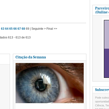
Parceiro
(Online
2
63
64
65
66
67
68
69
| Seguinte >
Final >>
tados 613 - 613 de 613
Citação da Semana
Subscre
Pode subscr
oportunida
Ciência, Te