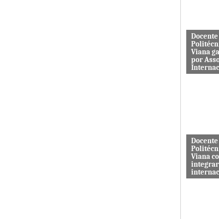
aos serviç
Docente
Politécn
Viana g
por Ass
Interna
Mário Rus
dos curso
Engenhari
(licenciatu
mestrado) 
Docente
Politécn
Viana c
integrar
interna
A revista 
publicada 
Macrothink
“Network P