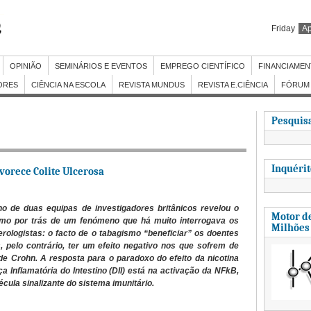
Friday
Ap
OPINIÃO
SEMINÁRIOS E EVENTOS
EMPREGO CIENTÍFICO
FINANCIAME
ORES
CIÊNCIA NA ESCOLA
REVISTA MUNDUS
REVISTA E.CIÊNCIA
FÓRUM 
Pesquisa
Inquéri
vorece Colite Ulcerosa
ho de duas equipas de investigadores britânicos revelou o
Motor de
mo por trás de um fenómeno que há muito interrogava os
Milhões
erologistas: o facto de o tabagismo “beneficiar” os doentes
, pelo contrário, ter um efeito negativo nos que sofrem de
e Crohn. A resposta para o paradoxo do efeito da nicotina
a Inflamatória do Intestino (DII) está na activação da NFkB,
cula sinalizante do sistema imunitário.