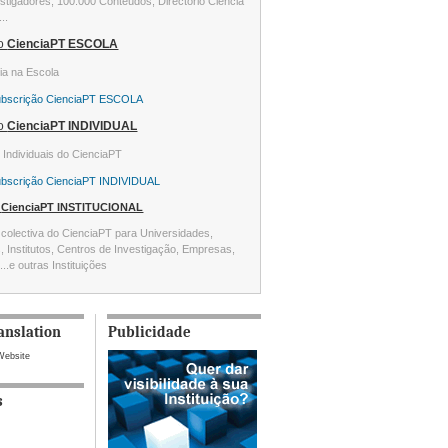
stigadores, 100.000 Conteúdos, Directório Ciência
...
ão
CienciaPT ESCOLA
ia na Escola
ubscrição CienciaPT ESCOLA
ão
CienciaPT INDIVIDUAL
s Individuais do CienciaPT
ubscrição CienciaPT INDIVIDUAL
o
CienciaPT INSTITUCIONAL
colectiva do CienciaPT para Universidades,
s, Institutos, Centros de Investigação, Empresas,
...e outras Instituições
anslation
Publicidade
Website
s