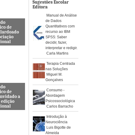
os de águ...
Sugestões Escolar
Editora
Manual de Análise
de Dados
 do
Quantitativos com
ico de
alardoado
recurso ao IBM
ociação
SPSS: Saber
cional
decidir, fazer,
interpretar e redigir.
so, Docente
Carla Martins
s de
a Civil
Terapia Centrada
ra e
nas Soluções
da ES...
Miguel M.
Gonçalves
 do
Consumo -
ico de
Abordagem
onvidado a
 edição
Psicossociológica
cional
Carlos Barracho
internacional
Introdução à
pelo Instituto
Neurociência
, Journal
Luis Bigotte de
rotoc...
Almeida