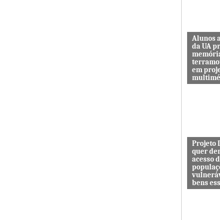
Alunos 
da UA p
memóri
terramo
em proj
multimé
Sismo d’O
guardar a
de quem 
das maiore
Projeto
quer de
acesso 
populaç
vulnerá
bens es
Projeto In
DESAFIO 
democrati