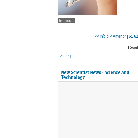
ler mais...
<< Início
< Anterior |
61
6
Resul
[ Voltar ]
New Scientist News - Science and
Technology