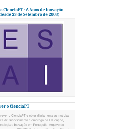
s CienciaPT - 6 Anos de Inovação
 desde 23 de Setembro de 2003)
ver o CienciaPT
ever o CienciaPT e obter diariamente as notícias,
des de financiamento e emprego da Educação,
cnologia e Inovação em Português. Arquivo de