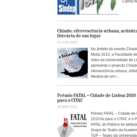
Carlos A
Chiado: efervescência urbana, artístic
literária de um lugar
01-JUN-2010
No âmbito do evento Chiad
Moda 2010, a Faculdade de
Artes da Universidade de L
apresenta o projecto Chiad
efervescência urbana, artíst
literária de um l...
Prémio FATAL – Cidade de Lisboa 2010 
para o CITAC
30-MAY-2010
Prémio FATAL – Cidade de 
2010 foi para o CITAC e o 
FATAL do Público foi atribu
Grupo de Teatro da Acade
TUP – Teatro da Universid