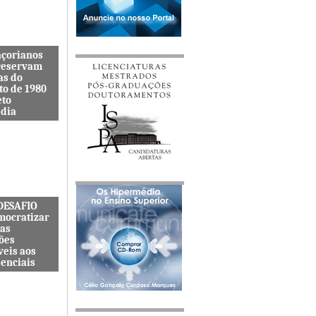
açorianos
reservam
as do
to de 1980
eto
dia
itenta quer
s lembranças
viveu uma
s cat&...
 DESAFIO
mocratizar
das
ões
veis aos
senciais
ternacional
quer
zar o acesso