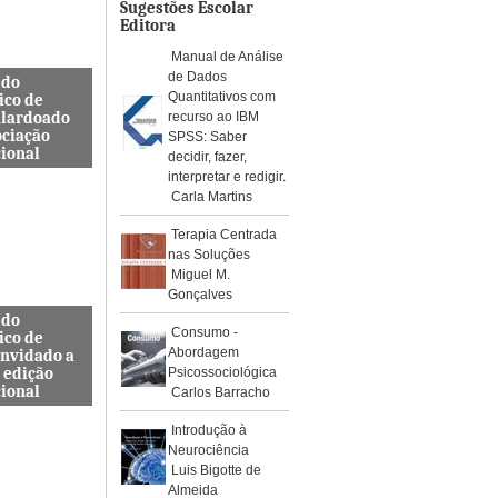
os de águ...
Sugestões Escolar
Editora
Manual de Análise
de Dados
 do
Quantitativos com
ico de
alardoado
recurso ao IBM
ociação
SPSS: Saber
cional
decidir, fazer,
interpretar e redigir.
so, Docente
Carla Martins
s de
a Civil
Terapia Centrada
ra e
nas Soluções
da ES...
Miguel M.
Gonçalves
 do
Consumo -
ico de
Abordagem
onvidado a
 edição
Psicossociológica
cional
Carlos Barracho
internacional
Introdução à
pelo Instituto
Neurociência
, Journal
Luis Bigotte de
rotoc...
Almeida