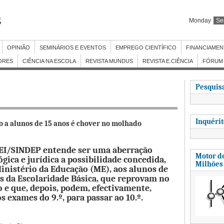
Monday
Se
OPINIÃO
SEMINÁRIOS E EVENTOS
EMPREGO CIENTÍFICO
FINANCIAME
ORES
CIÊNCIA NA ESCOLA
REVISTA MUNDUS
REVISTA E.CIÊNCIA
FÓRUM 
Pesquisa
Inquéri
co a alunos de 15 anos é chover no molhado
EI/SINDEP entende ser uma aberração
Motor de
gica e jurídica a possibilidade concedida,
Milhões
inistério da Educação (ME), aos alunos de
s da Escolaridade Básica, que reprovam no
o e que, depois, podem, efectivamente,
os exames do 9.º, para passar ao 10.º.