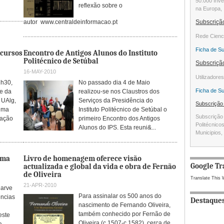
50.000 Inve
reflexão sobre o
na Europa, 
autor www.centraldeinformacao.pt
Subscriç
Rede Cienc
Ficha de S
 cursos
Encontro de Antigos Alunos do Instituto
Politécnico de Setúbal
Subscriç
16-MAY-2010
Utilizadore
1h30,
No passado dia 4 de Maio
Ficha de S
de da
realizou-se nos Claustros dos
 UAlg,
Serviços da Presidência do
Subscriçã
uma
Instituto Politécnico de Setúbal o
Subscrição 
tação
primeiro Encontro dos Antigos
Politécnico
Alunos do IPS. Esta reuni&...
Municipios, 
ama
Livro de homenagem oferece visão
Google Tr
actualizada e global da vida e obra de Fernão
de Oliveira
Translate This 
21-APR-2010
garve
Para assinalar os 500 anos do
ências
Destaque
nascimento de Fernando Oliveira,
também conhecido por Fernão de
este
Oliveira (c.1507-c.1582), cerca de