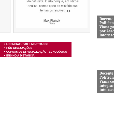
aos serviç
Docente
Politécn
Viana g
por Ass
Interna
Mário Rus
dos curso
Engenhari
(licenciatu
mestrado) 
Docente
Politécn
Viana c
integrar
interna
A revista 
publicada 
Macrothink
“Network P