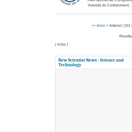
meio apresentar o program
'Avenida do Conheciment...
<< Início
< Anterior |
201
Resulta
[ Voltar ]
New Scientist News - Science and
Technology