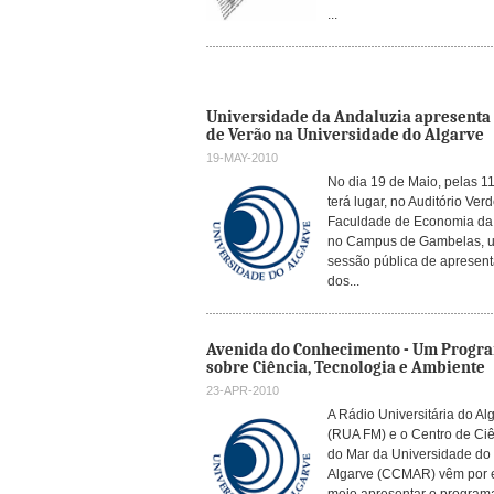
...
Universidade da Andaluzia apresenta
de Verão na Universidade do Algarve
19-MAY-2010
No dia 19 de Maio, pelas 1
terá lugar, no Auditório Ver
Faculdade de Economia da
no Campus de Gambelas, 
sessão pública de apresen
dos...
Avenida do Conhecimento - Um Progr
sobre Ciência, Tecnologia e Ambiente
23-APR-2010
A Rádio Universitária do Al
(RUA FM) e o Centro de Ci
do Mar da Universidade do
Algarve (CCMAR) vêm por 