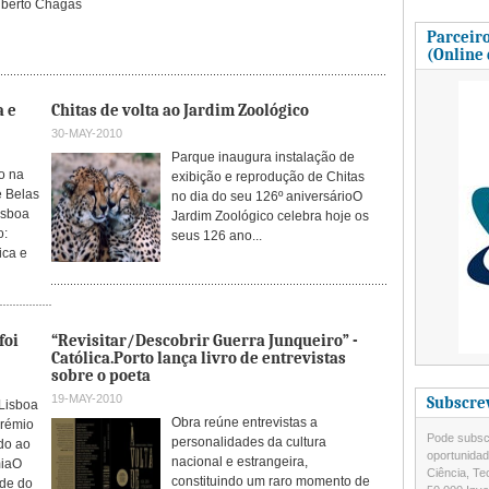
lberto Chagas
Parceiro
(Online
a e
Chitas de volta ao Jardim Zoológico
30-MAY-2010
Parque inaugura instalação de
o na
exibição e reprodução de Chitas
 Belas
no dia do seu 126º aniversárioO
isboa
Jardim Zoológico celebra hoje os
o:
seus 126 ano...
ica e
foi
“Revisitar/Descobrir Guerra Junqueiro” -
Católica.Porto lança livro de entrevistas
sobre o poeta
19-MAY-2010
Subscre
Lisboa
Obra reúne entrevistas a
Prémio
Pode subscr
personalidades da cultura
ído ao
oportunida
nacional e estrangeira,
miaO
Ciência, Te
constituindo um raro momento de
ade do