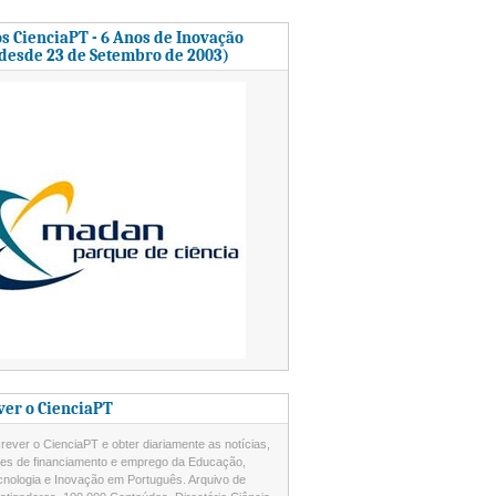
s CienciaPT - 6 Anos de Inovação
 desde 23 de Setembro de 2003)
ver o CienciaPT
ever o CienciaPT e obter diariamente as notícias,
des de financiamento e emprego da Educação,
cnologia e Inovação em Português. Arquivo de