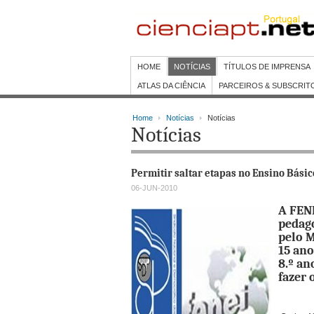
HOME
NOTÍCIAS
TÍTULOS DE IMPRENSA
ATLAS DA CIÊNCIA
PARCEIROS & SUBSCRIT
Home
Notícias
Notícias
Notícias
Permitir saltar etapas no Ensino Bási
06-JUN-2010
A FEN
pedagó
pelo M
15 ano
8.º an
fazer 