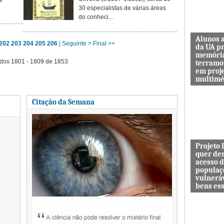
a
30 especialistas de várias áreas
do conheci...
Alunos 
202
203
204
205
206
| Seguinte >
Final >>
da UA p
memóri
dos 1801 - 1809 de 1853
terramo
em proj
multimé
Sismo d’O
Citação da Semana
guardar a
de quem 
das maiore
Projeto
quer de
acesso 
populaç
vulnerá
bens es
Projeto In
DESAFIO 
democrati