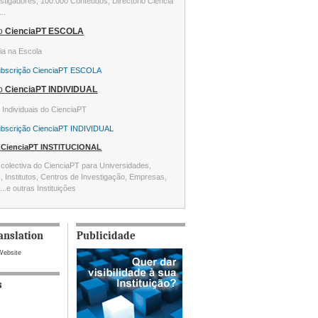
stigadores, 100.000 Conteúdos, Directório Ciência
...
ão
CienciaPT ESCOLA
ia na Escola
ubscrição CienciaPT ESCOLA
ão
CienciaPT INDIVIDUAL
s Individuais do CienciaPT
ubscrição CienciaPT INDIVIDUAL
o
CienciaPT INSTITUCIONAL
colectiva do CienciaPT para Universidades,
s, Institutos, Centros de Investigação, Empresas,
...e outras Instituições
anslation
Publicidade
Website
s