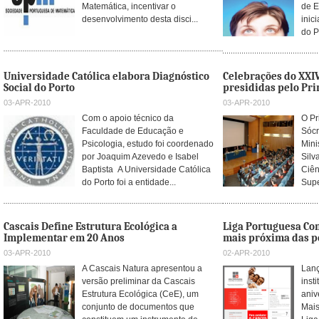
Matemática, incentivar o
de 
desenvolvimento desta disci...
inici
do P
Universidade Católica elabora Diagnóstico
Celebrações do XXI
Social do Porto
presididas pelo Pr
03-APR-2010
03-APR-2010
Com o apoio técnico da
O Pr
Faculdade de Educação e
Sócr
Psicologia, estudo foi coordenado
Mini
por Joaquim Azevedo e Isabel
Silv
Baptista A Universidade Católica
Ciên
do Porto foi a entidade...
Super
Cascais Define Estrutura Ecológica a
Liga Portuguesa Con
Implementar em 20 Anos
mais próxima das p
03-APR-2010
02-APR-2010
A Cascais Natura apresentou a
Lanç
versão preliminar da Cascais
inst
Estrutura Ecológica (CeE), um
aniv
conjunto de documentos que
Mais