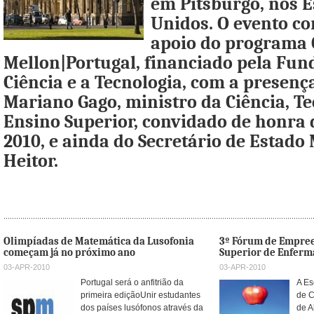
em Pitsburgo, nos 
Unidos. O evento co
apoio do programa 
Mellon|Portugal, financiado pela Fun
Ciência e a Tecnologia, com a presenç
Mariano Gago, ministro da Ciência, Te
Ensino Superior, convidado de honra 
2010, e ainda do Secretário de Estado
Heitor.
Olimpíadas de Matemática da Lusofonia
3º Fórum de Empre
começam já no próximo ano
Superior de Enfer
03-APR-2010
03-APR-2010
Portugal será o anfitrião da
A Es
primeira ediçãoUnir estudantes
de C
dos países lusófonos através da
de A