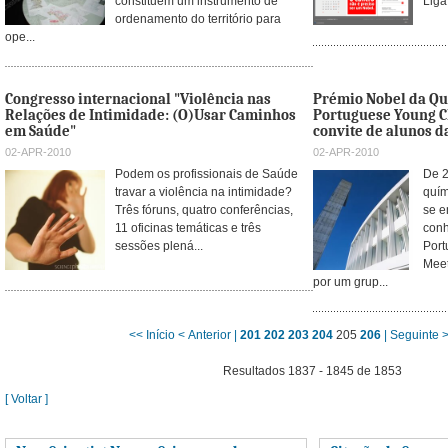
constituem um instrumento de
Liga
ordenamento do território para
ope...
Congresso internacional "Violência nas
Prémio Nobel da Qu
Relações de Intimidade: (O)Usar Caminhos
Portuguese Young C
em Saúde"
convite de alunos d
02-APR-2010
02-APR-2010
Podem os profissionais de Saúde
De 2
travar a violência na intimidade?
quím
Três fóruns, quatro conferências,
se e
11 oficinas temáticas e três
conh
sessões plená...
Port
Meet
por um grup...
<< Início
< Anterior |
201
202
203
204
205
206
| Seguinte 
Resultados 1837 - 1845 de 1853
[ Voltar ]