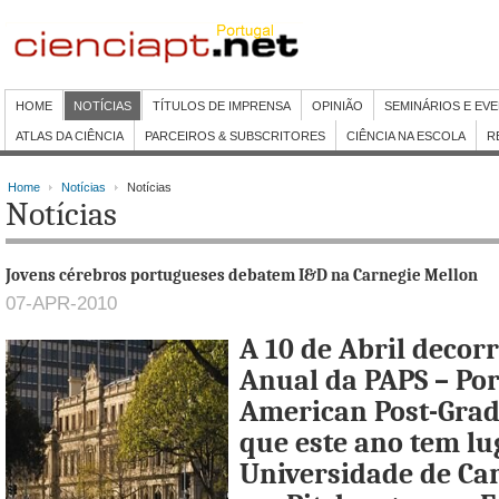
HOME
NOTÍCIAS
TÍTULOS DE IMPRENSA
OPINIÃO
SEMINÁRIOS E EV
ATLAS DA CIÊNCIA
PARCEIROS & SUBSCRITORES
CIÊNCIA NA ESCOLA
R
Home
Notícias
Notícias
Notícias
Jovens cérebros portugueses debatem I&D na Carnegie Mellon
07-APR-2010
A 10 de Abril decor
Anual da PAPS – Po
American Post-Gradu
que este ano tem lu
Universidade de Car