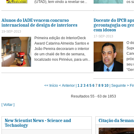
(UTAD), tem vindo a revelar-se...
os s
Alunos do IADE vencem concurso
Docente do IPCB apr
internacional de design de interiores
gerontagogia ou ge
com idosos
19-SEP-2013
17-SEP-2013
Primeira edição do InteriorDeck
O do
Award Catarina Almeida Santos e
Supe
João Pereira decoraram o interior
Cand
de um chalé de fim de semana,
próx
localizado nos Pirinéus, para um...
seu 
“Ger
<< Início
< Anterior |
1
2
3
4
5
6
7
8
9
10
| Seguinte >
Fi
Resultados 55 - 63 de 1853
[ Voltar ]
New Scientist News - Science and
Citação da Seman
Technology