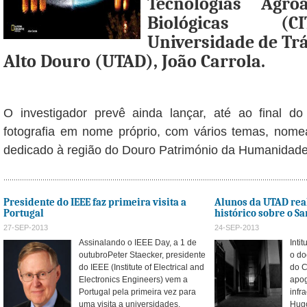
Tecnologias Agro
Biológicas (
Universidade de Tr
Alto Douro (UTAD), João Carrola.
O investigador prevê ainda lançar, até ao final d
fotografia em nome próprio, com vários temas, no
dedicado à região do Douro Património da Humanidade
Presidente do IEEE faz primeira visita a
Alunos da UTAD re
Portugal
histórico sobre o S
27-SEP-2013
24-SEP-2013
Assinalando o IEEE Day, a 1 de
Inti
outubroPeter Staecker, presidente
o do
do IEEE (Institute of Electrical and
do C
Electronics Engineers) vem a
apog
Portugal pela primeira vez para
infr
uma visita a universidades,
Hugo