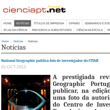
HOME
NOTÍCIAS
TÍTULOS DE IMPRENSA
OPINIÃO
SEMINÁRIOS E EV
ATLAS DA CIÊNCIA
PARCEIROS & SUBSCRITORES
CIÊNCIA NA ESCOLA
R
Home
Notícias
Notícias
Notícias
National Geographic publica foto de investigador do CITAB
01-OCT-2013
A prestigiada rev
Geographic Portu
publicar, na ediçã
uma foto da autori
do Centro de Inve