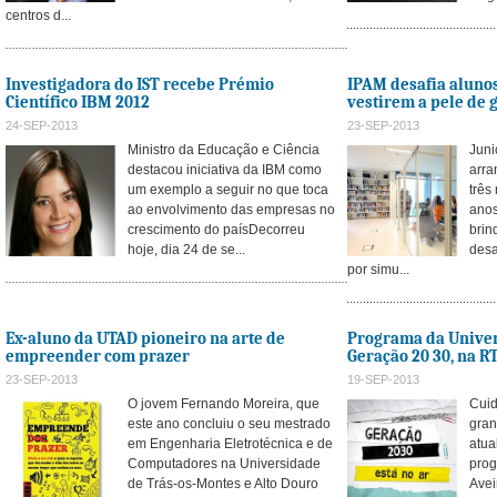
centros d...
Investigadora do IST recebe Prémio
IPAM desafia aluno
Científico IBM 2012
vestirem a pele de 
24-SEP-2013
23-SEP-2013
Ministro da Educação e Ciência
Juni
destacou iniciativa da IBM como
arra
um exemplo a seguir no que toca
três
ao envolvimento das empresas no
anos
crescimento do paísDecorreu
brin
hoje, dia 24 de se...
desa
por simu...
Ex-aluno da UTAD pioneiro na arte de
Programa da Univer
empreender com prazer
Geração 20 30, na R
23-SEP-2013
19-SEP-2013
O jovem Fernando Moreira, que
Cuid
este ano concluiu o seu mestrado
gran
em Engenharia Eletrotécnica e de
atu
Computadores na Universidade
prog
de Trás-os-Montes e Alto Douro
Avei