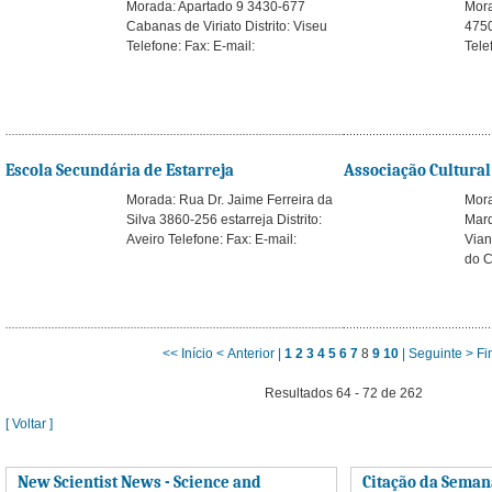
Morada: Apartado 9 3430-677
Mora
Cabanas de Viriato Distrito: Viseu
4750
Telefone: Fax: E-mail:
Tele
Escola Secundária de Estarreja
Associação Cultural
Morada: Rua Dr. Jaime Ferreira da
Mor
Silva 3860-256 estarreja Distrito:
Marq
Aveiro Telefone: Fax: E-mail:
Vian
do C
<< Início
< Anterior |
1
2
3
4
5
6
7
8
9
10
| Seguinte >
Fi
Resultados 64 - 72 de 262
[ Voltar ]
New Scientist News - Science and
Citação da Seman