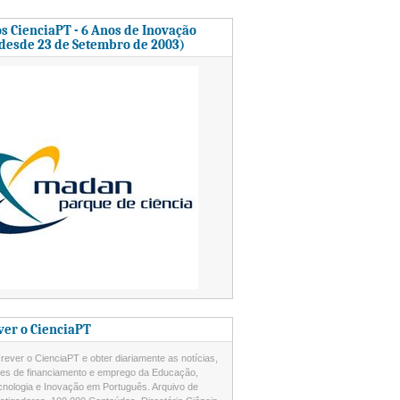
s CienciaPT - 6 Anos de Inovação
 desde 23 de Setembro de 2003)
ver o CienciaPT
ever o CienciaPT e obter diariamente as notícias,
des de financiamento e emprego da Educação,
cnologia e Inovação em Português. Arquivo de