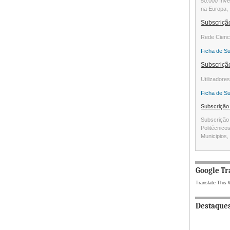
50.000 Inve
na Europa, 
Subscriç
Rede Cienc
Ficha de S
Subscriç
Utilizadore
Ficha de S
Subscriçã
Subscrição 
Politécnico
Municipios, 
Google Tr
Translate This 
Destaque