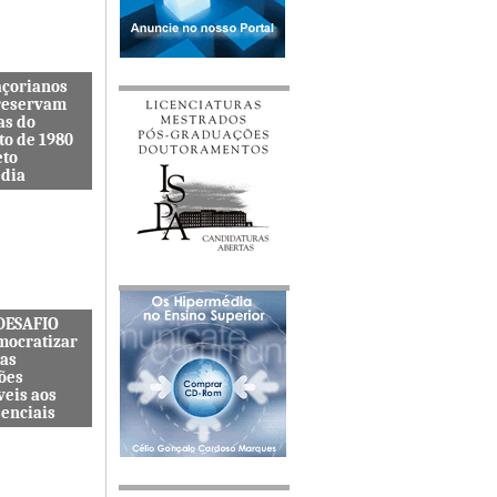
açorianos
reservam
as do
to de 1980
eto
dia
itenta quer
s lembranças
viveu uma
s cat&...
 DESAFIO
mocratizar
das
ões
veis aos
senciais
ternacional
quer
zar o acesso