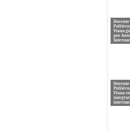
aos serviç
Docente
Politécn
Viana g
por Ass
Interna
Mário Rus
dos curso
Engenhari
(licenciatu
mestrado) 
Docente
Politécn
Viana c
integrar
interna
A revista 
publicada 
Macrothink
“Network P