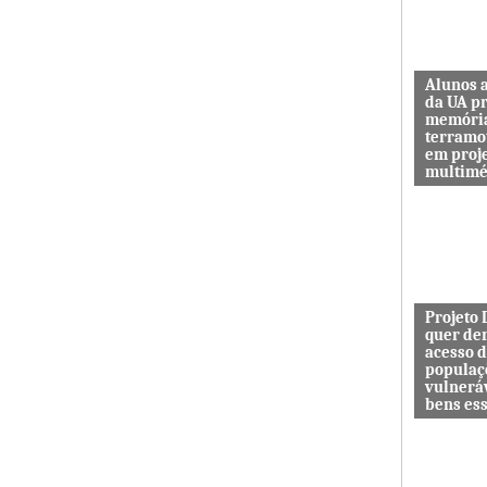
Alunos 
da UA p
memóri
terramo
em proj
multimé
Sismo d’O
guardar a
de quem 
das maiore
Projeto
quer de
acesso 
populaç
vulnerá
bens es
Projeto In
DESAFIO 
democrati