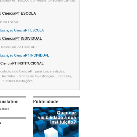
stigadores, 100.000 Conteúdos, Directório Ciência
...
ão
CienciaPT ESCOLA
ia na Escola
ubscrição CienciaPT ESCOLA
ão
CienciaPT INDIVIDUAL
s Individuais do CienciaPT
ubscrição CienciaPT INDIVIDUAL
o
CienciaPT INSTITUCIONAL
colectiva do CienciaPT para Universidades,
s, Institutos, Centros de Investigação, Empresas,
...e outras Instituições
anslation
Publicidade
Website
s