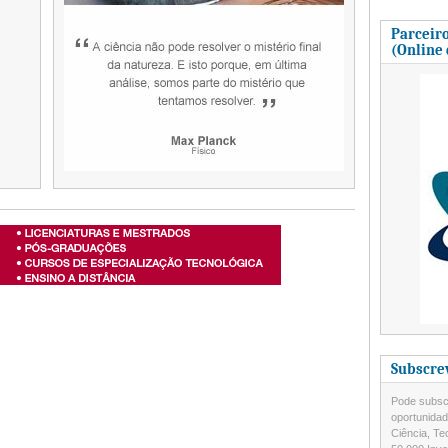
Parceiro
(Online
Subscre
Pode subscr
oportunida
Ciência, Te