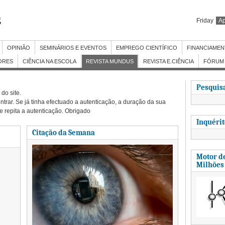
Friday
Ap
OPINIÃO
SEMINÁRIOS E EVENTOS
EMPREGO CIENTÍFICO
FINANCIAME
ORES
CIÊNCIA NA ESCOLA
REVISTA MUNDUS
REVISTA E.CIÊNCIA
FÓRUM 
Pesquisa
do site.
ntrar. Se já tinha efectuado a autenticação, a duração da sua
 e repita a autenticação. Obrigado
Inquéri
Citação da Semana
Motor de
Milhões