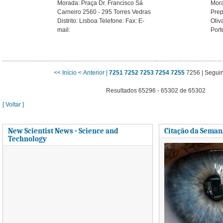
Morada: Praça Dr. Francisco Sá
Mora
Carneiro 2560 - 295 Torres Vedras
Prep
Distrito: Lisboa Telefone: Fax: E-
Oliv
mail:
Port
<< Início
< Anterior |
7251
7252
7253
7254
7255
7256
| Segui
Resultados 65296 - 65302 de 65302
[ Voltar ]
New Scientist News - Science and
Citação da Seman
Technology