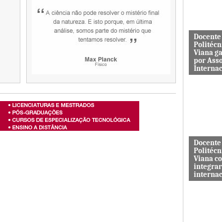
aos serviç
Docente
Politécn
Viana g
por Ass
Interna
Mário Rus
dos curso
Engenhari
(licenciatu
mestrado) 
Docente
Politécn
Viana c
integrar
interna
A revista 
publicada 
Macrothink
“Network P