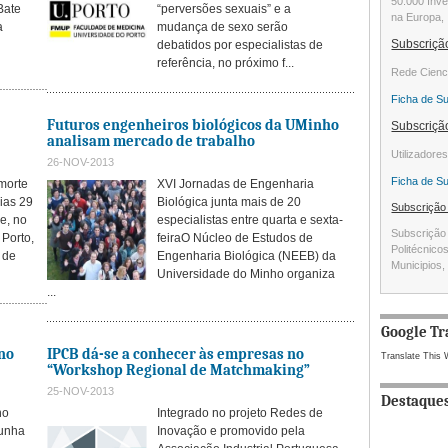
50.000 Inve
Bate
“perversões sexuais” e a
na Europa, 
a
mudança de sexo serão
Subscriç
debatidos por especialistas de
referência, no próximo f...
Rede Cienc
Ficha de S
Futuros engenheiros biológicos da UMinho
Subscriç
analisam mercado de trabalho
Utilizadore
26-NOV-2013
Ficha de S
morte
XVI Jornadas de Engenharia
ias 29
Biológica junta mais de 20
Subscriçã
e, no
especialistas entre quarta e sexta-
Subscrição 
 Porto,
feiraO Núcleo de Estudos de
Politécnico
 de
Engenharia Biológica (NEEB) da
Municipios, 
Universidade do Minho organiza
...
Google Tr
no
IPCB dá-se a conhecer às empresas no
Translate This 
“Workshop Regional de Matchmaking”
25-NOV-2013
Destaque
no
Integrado no projeto Redes de
munha
Inovação e promovido pela