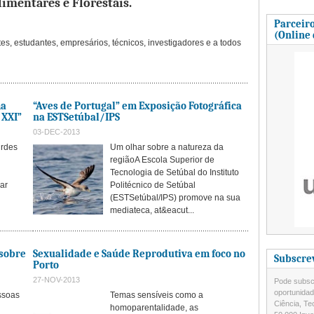
imentares e Florestais.
Parceiro
(Online
tes, estudantes, empresários, técnicos, investigadores e a todos
ma
“Aves de Portugal” em Exposição Fotográfica
 XXI”
na ESTSetúbal/IPS
03-DEC-2013
urdes
Um olhar sobre a natureza da
regiãoA Escola Superior de
Tecnologia de Setúbal do Instituto
ar
Politécnico de Setúbal
(ESTSetúbal/IPS) promove na sua
mediateca, at&eacut...
 sobre
Sexualidade e Saúde Reprodutiva em foco no
Subscre
Porto
27-NOV-2013
Pode subscr
oportunida
ssoas
Temas sensíveis como a
Ciência, Te
homoparentalidade, as