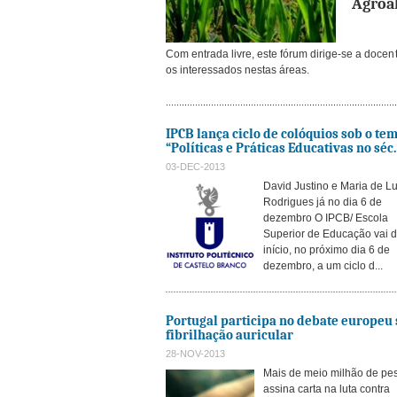
Agroal
Com entrada livre, este fórum dirige-se a docen
os interessados nestas áreas.
IPCB lança ciclo de colóquios sob o te
“Políticas e Práticas Educativas no séc.
03-DEC-2013
David Justino e Maria de L
Rodrigues já no dia 6 de
dezembro O IPCB/ Escola
Superior de Educação vai d
início, no próximo dia 6 de
dezembro, a um ciclo d...
Portugal participa no debate europeu
fibrilhação auricular
28-NOV-2013
Mais de meio milhão de pe
assina carta na luta contra