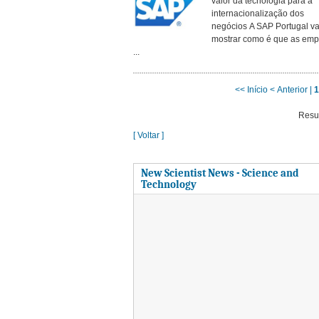
valor da tecnologia para a
internacionalização dos
negócios A SAP Portugal va
mostrar como é que as emp
...
<< Início
< Anterior |
1
Resu
[ Voltar ]
New Scientist News - Science and
Technology