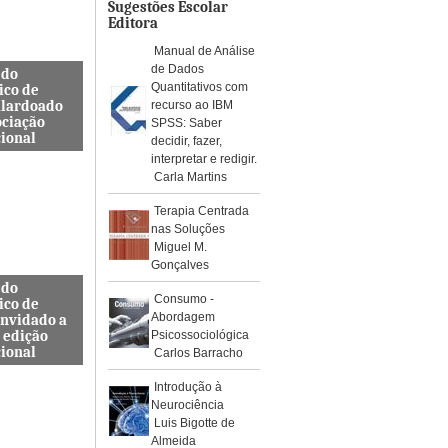
os de águ...
Sugestões Escolar
Editora
Manual de Análise
de Dados
 do
Quantitativos com
ico de
alardoado
recurso ao IBM
ociação
SPSS: Saber
cional
decidir, fazer,
interpretar e redigir.
so, Docente
Carla Martins
s de
a Civil
Terapia Centrada
ra e
nas Soluções
da ES...
Miguel M.
Gonçalves
 do
Consumo -
ico de
Abordagem
onvidado a
 edição
Psicossociológica
cional
Carlos Barracho
internacional
Introdução à
pelo Instituto
Neurociência
, Journal
Luis Bigotte de
rotoc...
Almeida