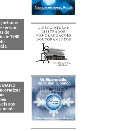
açorianos
reservam
as do
to de 1980
eto
dia
itenta quer
s lembranças
viveu uma
s cat&...
 DESAFIO
mocratizar
das
ões
veis aos
senciais
ternacional
quer
zar o acesso