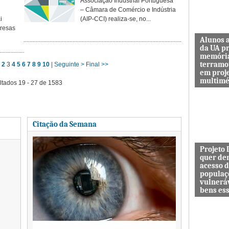
Associação Industrial Portuguesa
– Câmara de Comércio e Indústria
i
(AIP-CCI) realiza-se, no...
resas
Alunos 
da UA p
memóri
terramo
2
3
4
5
6
7
8
9
10
| Seguinte >
Final >>
em proj
multimé
ltados 19 - 27 de 1583
Sismo d’O
guardar a
de quem 
das maiore
Citação da Semana
Projeto
quer de
acesso 
populaç
vulnerá
bens es
Projeto In
DESAFIO 
democrati