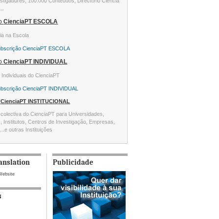
stigadores, 100.000 Conteúdos, Directório Ciência
...
ão
CienciaPT ESCOLA
ia na Escola
ubscrição CienciaPT ESCOLA
ão
CienciaPT INDIVIDUAL
s Individuais do CienciaPT
ubscrição CienciaPT INDIVIDUAL
o
CienciaPT INSTITUCIONAL
colectiva do CienciaPT para Universidades,
s, Institutos, Centros de Investigação, Empresas,
...e outras Instituições
anslation
Publicidade
Website
s