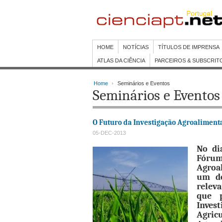
HOME
NOTÍCIAS
TÍTULOS DE IMPRENSA
ATLAS DA CIÊNCIA
PARCEIROS & SUBSCRIT
Home
Seminários e Eventos
Seminários e Eventos
O Futuro da Investigação Agroaliment
05-DEC-2013
No di
Fóru
Agroa
um de
relev
que p
Inves
Agric