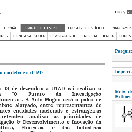
Friday
Ap
OPINIÃO
SEMINÁRIOS E EVENTOS
EMPREGO CIENTÍFICO
FINANCIAME
ORES
CIÊNCIA NA ESCOLA
REVISTA MUNDUS
REVISTA E.CIÊNCIA
FÓRUM 
Pesquisa
Inquéri
ar em debate na UTAD
a 13 de dezembro a UTAD vai realizar o
Motor de
m “O Futuro da Investigação
Milhões
limentar”. A Aula Magna será o palco de
bate alargado, entre representantes de
antes entidades nacionais e estrangeiras
retendem analisar as prioridades de
tigação & Desenvolvimento e Inovação da
ultura, Florestas, e das Indústrias