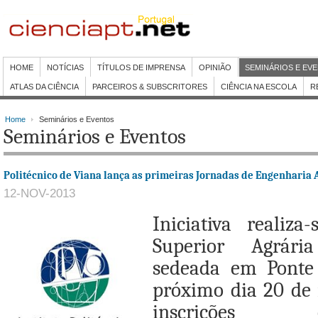
HOME
NOTÍCIAS
TÍTULOS DE IMPRENSA
OPINIÃO
SEMINÁRIOS E EV
ATLAS DA CIÊNCIA
PARCEIROS & SUBSCRITORES
CIÊNCIA NA ESCOLA
R
Home
Seminários e Eventos
Seminários e Eventos
Politécnico de Viana lança as primeiras Jornadas de Engenharia
12-NOV-2013
Iniciativa realiza
Superior Agrár
sedeada em Ponte
próximo dia 20 de
inscrições en