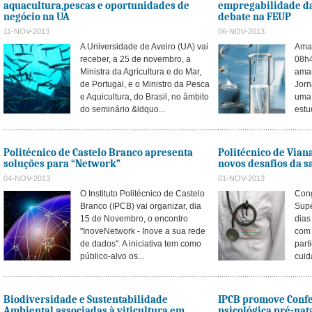
aquacultura,pescas e oportunidades de
empregabilidade d
negócio na UA
debate na FEUP
11-NOV-2013
06-NOV-2013
A Universidade de Aveiro (UA) vai
Aman
receber, a 25 de novembro, a
08h4
Ministra da Agricultura e do Mar,
ama
de Portugal, e o Ministro da Pesca
Jorn
e Aquicultura, do Brasil, no âmbito
uma 
do seminário &ldquo...
estu
Politécnico de Castelo Branco apresenta
Politécnico de Vian
soluções para “Network”
novos desafios da 
04-NOV-2013
01-NOV-2013
O Instituto Politécnico de Castelo
Cong
Branco (IPCB) vai organizar, dia
Supe
15 de Novembro, o encontro
dias
"InoveNetwork - Inove a sua rede
com
de dados". A iniciativa tem como
part
público-alvo os...
cuid
Biodiversidade e Sustentabilidade
IPCB promove Confe
Ambiental associadas à viticultura em
psicológica pré-nata