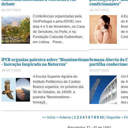
debate
condicionantes”
30-OCT-2013
28-OCT-2013
Conferências organizadas pela
A Es
ViniPortugal e pela ADVID, nos
do I
dias 4 e 5 de Novembro, na Casa
Bran
de Serralves, no Porto, e na
de n
Fundação Calouste Gulbenkian,
Conf
em Lisboa. Prese...
IPCB organiza palestra sobre "Biomimetismo
Semana Aberta da C
- Inovação Inspirada na Natureza"
partilha conhecime
28-OCT-2013
22-OCT-2013
A Escola Superior Agrária do
Um t
Instituto Politécnico de Castelo
de 4
Branco organiza, no próximo dia
dive
30 de Outubro, às 16h00, a
labo
palestra "Biomimetismo -
camp
Inovaçã...
das 
<< Início
< Anterior |
1
2
3
4
5
6
7
8
9
10
| Seguinte >
Fi
Resultados 37 - 45 de 1583