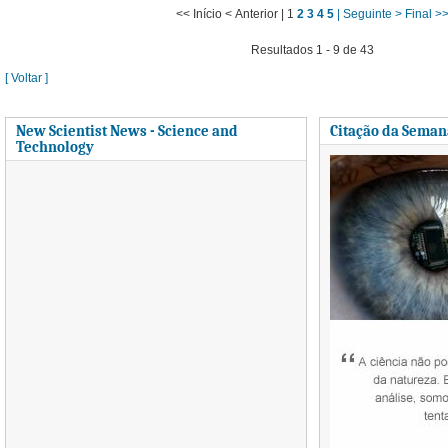
<< Início
< Anterior |
1
2
3
4
5
| Seguinte >
Final >
Resultados 1 - 9 de 43
[ Voltar ]
New Scientist News - Science and
Citação da Seman
Technology