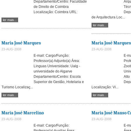
Departamento/Centro: Faculdade
Arqu
de Direito de Coimbra
Técn
Localização: Coimbra URL:
Depa
de Arquitectura Loc...
ler mais...
ler mais...
Maria José Marques
Maria José Marque
23-AUG-2008
23-AUG-2008
E-mail:
Cargo/Função:
E-ma
Professor(a) Adjunto(a) Área:
Prof
Linguas Universidade: Ualg -
Zoot
universidade do Algarve
Univ
Departamento/Centro: Escola
Alto
Superior de Gestão, Hotelaria e
Depa
Turismo Localizaç...
Localização: Vi...
ler mais...
ler mais...
Maria José Marcelino
Maria José Manso C
23-AUG-2008
23-AUG-2008
E-mail:
Cargo/Função:
E-ma
Professor(a) Auxiliar Área:
Área