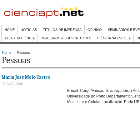
HOME
NOTÍCIAS
TÍTULOS DE IMPRENSA
OPINIÃO
SEMINÁRIOS E EV
ATLAS DA CIÊNCIA
PARCEIROS & SUBSCRITORES
CIÊNCIA NA ESCOLA
R
Home
Pessoas
Pessoas
Maria José Melo Castro
23-AUG-2008
E-mail:
Cargo/Função: Investigador(a) Área
Universidade do Porto Departamento/Centro
Molecular e Celular Localização: Porto UR