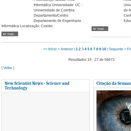
Informática Universidade: UC -
Univ
Universidade de Coimbra
do M
Departamento/Centro:
Cent
Departamento de Engenharia
Educ
Informática Localização: Coimbr...
ler mais...
ler mais...
<< Início
< Anterior |
1
2
3
4
5
6
7
8
9
10
| Seguinte >
Fi
Resultados 19 - 27 de 56673
[ Voltar ]
New Scientist News - Science and
Citação da Seman
Technology