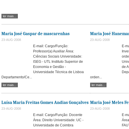
ler mais...
Maria José Gaspar de mascarenhas
Maria José Hanema
23-AUG-2008
23-AUG-2008
E-mail:
Cargo/Função:
E-ma
Professor(a) Auxiliar Área:
Inve
Ciências Sociais Universidade:
orde
ISEG - UTL Instituto Superior de
Univ
Economia e Gestão -
de A
Universidade Técnica de Lisboa
Depa
Departamento/Ce...
orden...
ler mais...
ler mais...
Luísa Maria Freitas Gomes Andias Gonçalves
Maria José Meles Fe
23-AUG-2008
23-AUG-2008
E-mail: Cargo/Função: Docente
E-ma
Área: Direito Universidade: UC -
Área
Universidade de Coimbra
FAUT