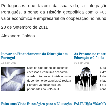
Portugueses que fazem da sua vida, a integraç
Português, a ponte da História geopolítica com o F
valor económico e empresarial da cooperação no mun
28 de Setembro de 2011
Alexandre Caldas
Inovar no Financiamento da Educação em
As Pessoas no centr
Portugal
Educação e Ciência
15-SEP-2011
01-SEP-2011
Num país pequeno, de recursos
O ca
escassos e com uma economia
extr
aberta, não proteccionista e muito
todo
dependente do exterior, só resta a
cria
Portugal valorizar as suas
Educ
prioridades na Pol&iacut...
cons
Falta uma Visão Estratégica para a Educação
FALTA UMA VISÃO E