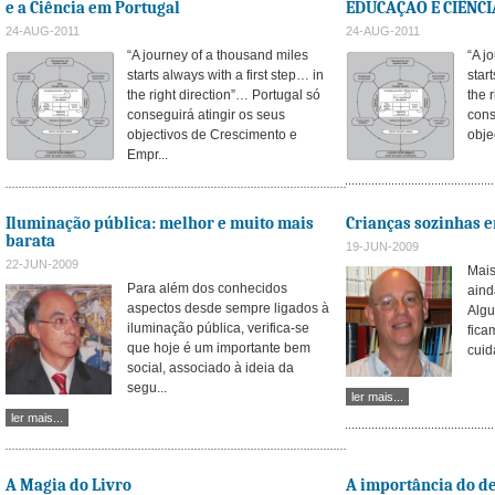
e a Ciência em Portugal
EDUCAÇÃO E CIÊNC
24-AUG-2011
24-AUG-2011
“A journey of a thousand miles
“A j
starts always with a first step… in
star
the right direction”… Portugal só
the 
conseguirá atingir os seus
cons
objectivos de Crescimento e
obje
Empr...
Iluminação pública: melhor e muito mais
Crianças sozinhas 
barata
19-JUN-2009
22-JUN-2009
Mais
Para além dos conhecidos
aind
aspectos desde sempre ligados à
Algu
iluminação pública, verifica-se
fica
que hoje é um importante bem
cuid
social, associado à ideia da
segu...
ler mais...
ler mais...
A Magia do Livro
A importância do d