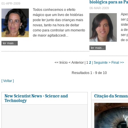
biológica para as P
01-APR-2009
06-MAR-2009
Todos conhecemos o efeito
Apes
mágico que um livro de histórias
ser 
pode ter junto das crianças mais
sist
novas, tanto na hora de deitar
a de
como para controlar um momento
ser 
de maior agita&ccedi...
de o
ler mais...
ler mais...
<< Início
< Anterior |
1
2
| Seguinte >
Final >>
Resultados 1 - 9 de 10
[ Voltar ]
New Scientist News - Science and
Citação da Seman
Technology