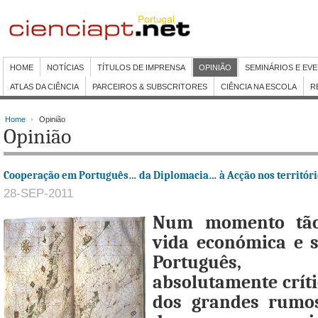
HOME
NOTÍCIAS
TÍTULOS DE IMPRENSA
OPINIÃO
SEMINÁRIOS E EV
ATLAS DA CIÊNCIA
PARCEIROS & SUBSCRITORES
CIÊNCIA NA ESCOLA
R
Home
Opinião
Opinião
Cooperação em Português… da Diplomacia… à Acção nos territóri
28-SEP-2011
Num momento tão
vida económica e s
Português, 
absolutamente críti
dos grandes rumos