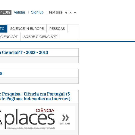
r 10th
Validar
Sign up
Text size
NTO
SCIENCE IN EUROPE
PESSOAS
CIENCIAPT
SOBRE O CIENCIAPT
 CienciaPT - 2003 - 2013
to
 Pesquisa - Ciência em Portugal (5
 de Páginas Indexadas na Internet)