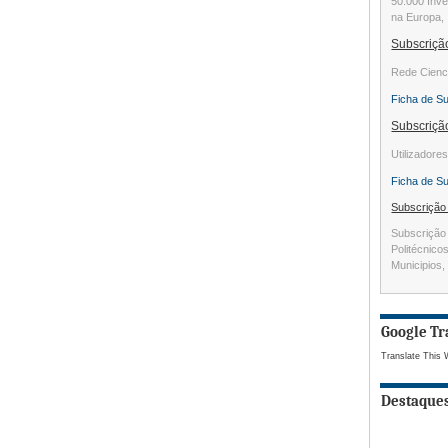
50.000 Inve
na Europa, 
Subscriç
Rede Cienc
Ficha de S
Subscriç
Utilizadore
Ficha de S
Subscriçã
Subscrição 
Politécnico
Municipios, 
Google Tr
Translate This 
Destaque