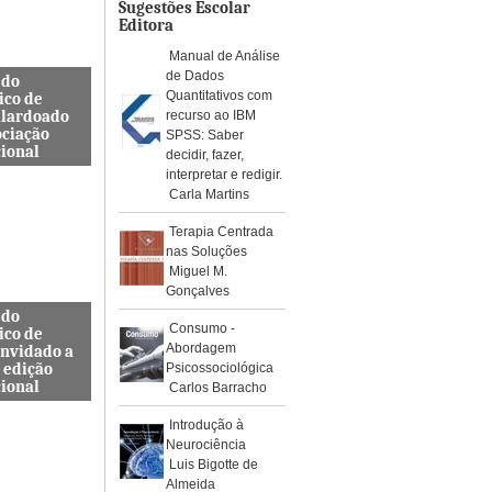
os de águ...
Sugestões Escolar
Editora
Manual de Análise
de Dados
 do
Quantitativos com
ico de
alardoado
recurso ao IBM
ociação
SPSS: Saber
cional
decidir, fazer,
interpretar e redigir.
so, Docente
Carla Martins
s de
a Civil
Terapia Centrada
ra e
nas Soluções
da ES...
Miguel M.
Gonçalves
 do
Consumo -
ico de
Abordagem
onvidado a
 edição
Psicossociológica
cional
Carlos Barracho
internacional
Introdução à
pelo Instituto
Neurociência
, Journal
Luis Bigotte de
rotoc...
Almeida