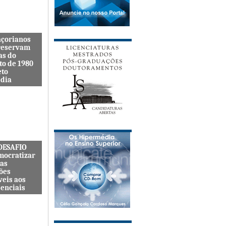
açorianos
reservam
as do
to de 1980
eto
dia
itenta quer
s lembranças
viveu uma
s cat&...
 DESAFIO
mocratizar
das
ões
veis aos
senciais
ternacional
quer
zar o acesso