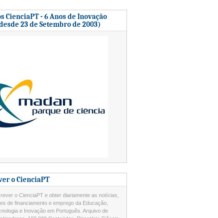
s CienciaPT - 6 Anos de Inovação
 desde 23 de Setembro de 2003)
ver o CienciaPT
ever o CienciaPT e obter diariamente as notícias,
des de financiamento e emprego da Educação,
cnologia e Inovação em Português. Arquivo de