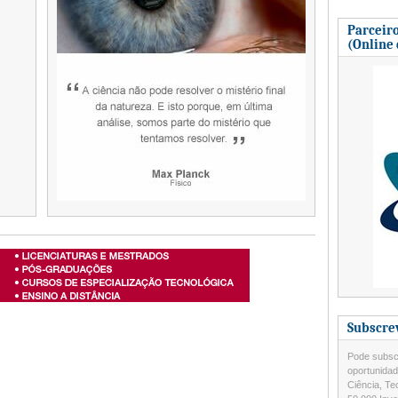
Parceiro
(Online
Subscre
Pode subscr
oportunida
Ciência, Te