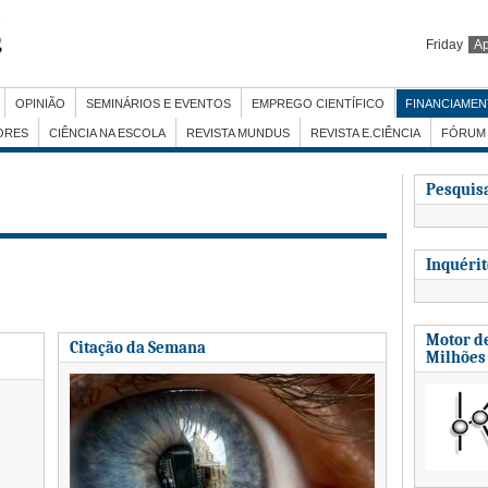
Friday
Ap
OPINIÃO
SEMINÁRIOS E EVENTOS
EMPREGO CIENTÍFICO
FINANCIAME
ORES
CIÊNCIA NA ESCOLA
REVISTA MUNDUS
REVISTA E.CIÊNCIA
FÓRUM 
Pesquisa
Inquéri
Motor de
Citação da Semana
Milhões