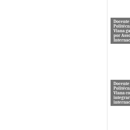
aos serviç
Docente
Politécn
Viana g
por Ass
Interna
Mário Rus
dos curso
Engenhari
(licenciatu
mestrado) 
Docente
Politécn
Viana c
integrar
interna
A revista 
publicada 
Macrothink
“Network P