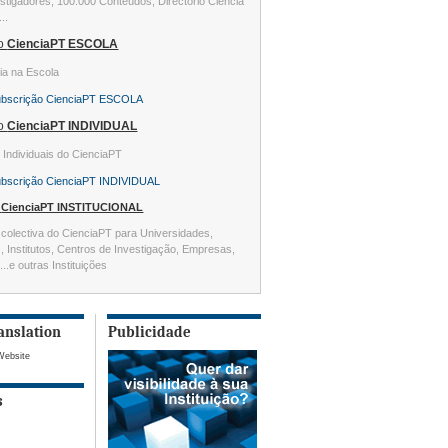
stigadores, 100.000 Conteúdos, Directório Ciência
...
ão
CienciaPT ESCOLA
ia na Escola
ubscrição CienciaPT ESCOLA
ão
CienciaPT INDIVIDUAL
s Individuais do CienciaPT
ubscrição CienciaPT INDIVIDUAL
o
CienciaPT INSTITUCIONAL
colectiva do CienciaPT para Universidades,
s, Institutos, Centros de Investigação, Empresas,
...e outras Instituições
anslation
Publicidade
Website
s