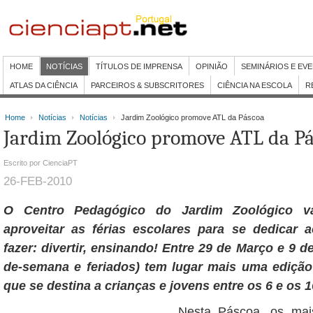
HOME
NOTÍCIAS
TÍTULOS DE IMPRENSA
OPINIÃO
SEMINÁRIOS E EV
ATLAS DA CIÊNCIA
PARCEIROS & SUBSCRITORES
CIÊNCIA NA ESCOLA
R
Home
Notícias
Notícias
Jardim Zoológico promove ATL da Páscoa
Jardim Zoológico promove ATL da P
Escrito por CienciaPT
26-FEB-2010
O Centro Pedagógico do Jardim Zoológico v
aproveitar as férias escolares para se dedicar
fazer: divertir, ensinando! Entre 29 de Março e 9 de
de-semana e feriados) tem lugar mais uma ediçã
que se destina a crianças e jovens entre os 6 e os 
Nesta Páscoa, os mai