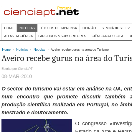
HOME
NOTÍCIAS
TÍTULOS DE IMPRENSA
OPINIÃO
SEMINÁRIOS E EV
ATLAS DA CIÊNCIA
PARCEIROS & SUBSCRITORES
CIÊNCIA NA ESCOLA
R
Home
Notícias
Notícias
Aveiro recebe gurus na área do Turismo
Aveiro recebe gurus na área do Tur
Escrito por CienciaPT
08-MAR-2010
O sector do turismo vai estar em análise na UA, ent
num encontro que promete discutir também a
produção científica realizada em Portugal, no âm
mestrado e doutoramento.
O congresso «Investi
Estado da Arte e Persp