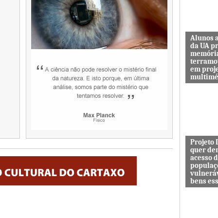
Alunos 
da UA p
memóri
terramo
em proj
multimé
Sismo d’O
guardar a
de quem 
das maiore
Projeto
quer de
acesso 
populaç
vulnerá
bens es
Projeto In
DESAFIO 
democrati