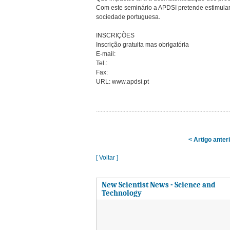
Com este seminário a APDSI pretende estimular
sociedade portuguesa.
INSCRIÇÕES
Inscrição gratuita mas obrigatória
E-mail:
Tel.:
Fax:
URL: www.apdsi.pt
< Artigo anter
[ Voltar ]
New Scientist News - Science and
Technology