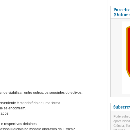
Parceiro
(Online
nde viabilizar, entre outros, os seguintes objectivos:
erveniente é mandatário de uma forma
Subscre
ue se encontram.
cados.
Pode subscr
oportunida
 e respectivos detalhes.
Ciência, Te
essos judiciais no modelo operativo da justiça?