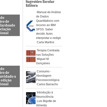
os de águ...
Sugestões Escolar
Editora
Manual de Análise
de Dados
 do
Quantitativos com
ico de
alardoado
recurso ao IBM
ociação
SPSS: Saber
cional
decidir, fazer,
interpretar e redigir.
so, Docente
Carla Martins
s de
a Civil
Terapia Centrada
ra e
nas Soluções
da ES...
Miguel M.
Gonçalves
 do
Consumo -
ico de
Abordagem
onvidado a
 edição
Psicossociológica
cional
Carlos Barracho
internacional
Introdução à
pelo Instituto
Neurociência
, Journal
Luis Bigotte de
rotoc...
Almeida