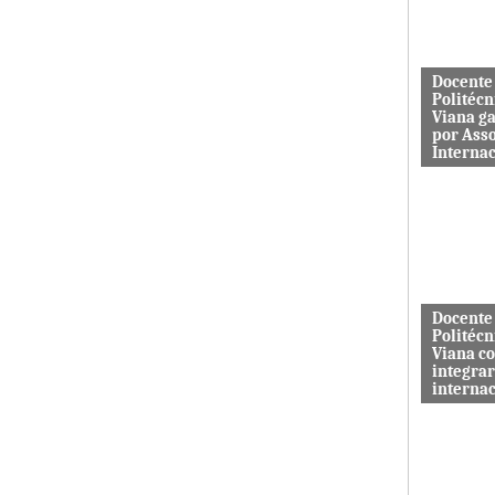
aos serviç
Docente
Politécn
Viana g
por Ass
Interna
Mário Rus
dos curso
Engenhari
(licenciatu
mestrado) 
Docente
Politécn
Viana c
integrar
interna
A revista 
publicada 
Macrothink
“Network P