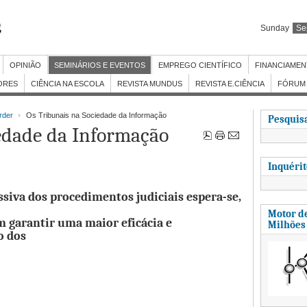
Sunday
Se
OPINIÃO
SEMINÁRIOS E EVENTOS
EMPREGO CIENTÍFICO
FINANCIAME
ORES
CIÊNCIA NA ESCOLA
REVISTA MUNDUS
REVISTA E.CIÊNCIA
FÓRUM 
rder
Os Tribunais na Sociedade da Informação
Pesquisa
edade da Informação
Inquéri
siva dos procedimentos judiciais espera-se,
Motor de
 garantir uma maior eficácia e
Milhões
o dos