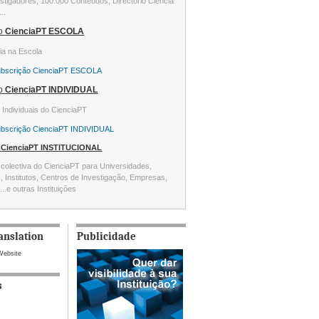
stigadores, 100.000 Conteúdos, Directório Ciência
...
ão
CienciaPT ESCOLA
ia na Escola
ubscrição CienciaPT ESCOLA
ão
CienciaPT INDIVIDUAL
s Individuais do CienciaPT
ubscrição CienciaPT INDIVIDUAL
o
CienciaPT INSTITUCIONAL
colectiva do CienciaPT para Universidades,
s, Institutos, Centros de Investigação, Empresas,
...e outras Instituições
anslation
Publicidade
Website
s