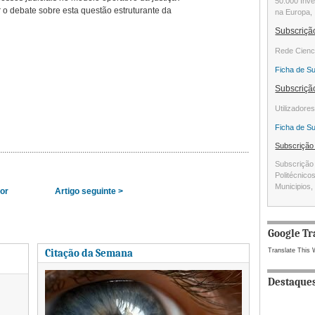
50.000 Inve
 o debate sobre esta questão estruturante da
na Europa, 
Subscriç
Rede Cienc
Ficha de S
Subscriç
Utilizadore
Ficha de S
Subscriçã
Subscrição 
Politécnico
Municipios, 
ior
Artigo seguinte >
Google Tr
Citação da Semana
Translate This 
Destaque