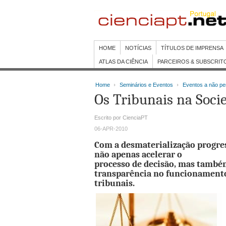
HOME
NOTÍCIAS
TÍTULOS DE IMPRENSA
ATLAS DA CIÊNCIA
PARCEIROS & SUBSCRIT
Home
Seminários e Eventos
Eventos a não pe
Os Tribunais na Soci
Escrito por CienciaPT
06-APR-2010
Com a desmaterialização progres
não apenas acelerar o
processo de decisão, mas também
transparência no funcionament
tribunais.