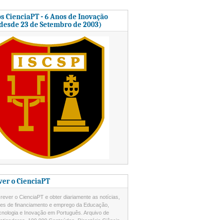
s CienciaPT - 6 Anos de Inovação
 desde 23 de Setembro de 2003)
ver o CienciaPT
ever o CienciaPT e obter diariamente as notícias,
des de financiamento e emprego da Educação,
cnologia e Inovação em Português. Arquivo de