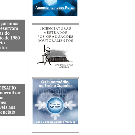
açorianos
reservam
as do
to de 1980
eto
dia
itenta quer
s lembranças
viveu uma
s cat&...
 DESAFIO
mocratizar
das
ões
veis aos
senciais
ternacional
quer
zar o acesso