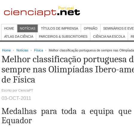
HOME
NOTÍCIAS
TÍTULOS DE IMPRENSA
OPINIÃO
SEMINÁRIOS E EV
ATLAS DA CIÊNCIA
PARCEIROS & SUBSCRITORES
CIÊNCIA NA ESCOLA
R
Home
Notícias
Física
Melhor classificação portuguesa de sempre nas Olimpíada
Melhor classificação portuguesa 
sempre nas Olimpíadas Ibero-am
de Física
Escrito por CienciaPT
03-OCT-2011
Medalhas para toda a equipa que 
Equador