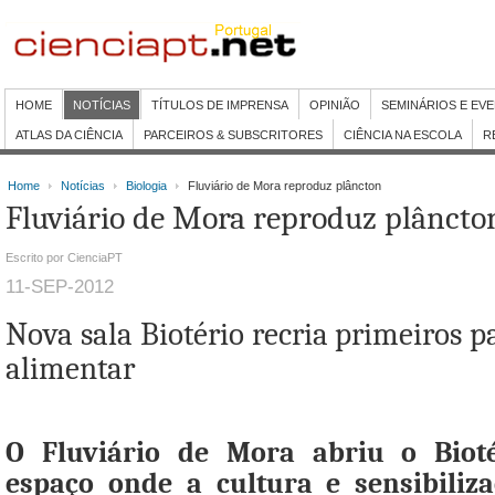
HOME
NOTÍCIAS
TÍTULOS DE IMPRENSA
OPINIÃO
SEMINÁRIOS E EV
ATLAS DA CIÊNCIA
PARCEIROS & SUBSCRITORES
CIÊNCIA NA ESCOLA
R
Home
Notícias
Biologia
Fluviário de Mora reproduz plâncton
Fluviário de Mora reproduz plâncto
Escrito por CienciaPT
11-SEP-2012
Nova sala Biotério recria primeiros p
alimentar
O Fluviário de Mora abriu o Biot
espaço onde a cultura e sensibiliz