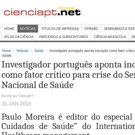
HOME
NOTÍCIAS
TÍTULOS DE IMPRENSA
OPINIÃO
SEMINÁRIOS E EV
ATLAS DA CIÊNCIA
PARCEIROS & SUBSCRITORES
CIÊNCIA NA ESCOLA
R
Home
Notícias
Saúde
Investigador português aponta inovação como fator crítico
Saúde
Investigador português aponta in
como fator crítico para crise do Se
Nacional de Saúde
Escrito por CienciaPT
31-JAN-2013
Paulo Moreira é editor do especia
Cuidados de Saúde” do Internation