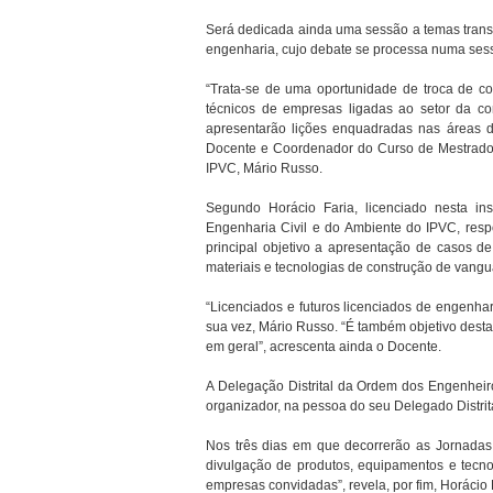
Será dedicada ainda uma sessão a temas transv
engenharia, cujo debate se processa numa sessã
“Trata-se de uma oportunidade de troca de c
técnicos de empresas ligadas ao setor da co
apresentarão lições enquadradas nas áreas da
Docente e Coordenador do Curso de Mestrado 
IPVC, Mário Russo.
Segundo Horácio Faria, licenciado nesta i
Engenharia Civil e do Ambiente do IPVC, resp
principal objetivo a apresentação de casos d
materiais e tecnologias de construção de vangu
“Licenciados e futuros licenciados de engenhari
sua vez, Mário Russo. “É também objetivo destas
em geral”, acrescenta ainda o Docente.
A Delegação Distrital da Ordem dos Engenheir
organizador, na pessoa do seu Delegado Distrital
Nos três dias em que decorrerão as Jornadas,
divulgação de produtos, equipamentos e tecno
empresas convidadas”, revela, por fim, Horácio 