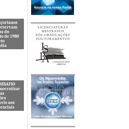
açorianos
reservam
as do
to de 1980
eto
dia
itenta quer
s lembranças
viveu uma
s cat&...
 DESAFIO
mocratizar
das
ões
veis aos
senciais
ternacional
quer
zar o acesso