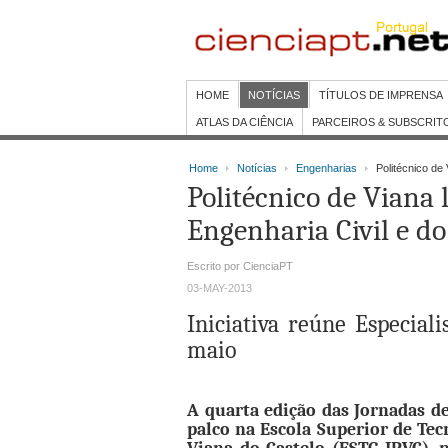
HOME
NOTÍCIAS
TÍTULOS DE IMPRENSA
ATLAS DA CIÊNCIA
PARCEIROS & SUBSCRIT
Home
Notícias
Engenharias
Politécnico de 
Politécnico de Viana 
Engenharia Civil e d
Escrito por CienciaPT
03-MAY-2013
Iniciativa reúne Especial
maio
A quarta edição das Jornadas d
palco na Escola Superior de Tec