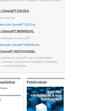
stigadores, 100.000 Conteúdos, Directório Ciência
...
ão
CienciaPT ESCOLA
ia na Escola
ubscrição CienciaPT ESCOLA
ão
CienciaPT INDIVIDUAL
s Individuais do CienciaPT
ubscrição CienciaPT INDIVIDUAL
o
CienciaPT INSTITUCIONAL
colectiva do CienciaPT para Universidades,
s, Institutos, Centros de Investigação, Empresas,
...e outras Instituições
anslation
Publicidade
Website
s