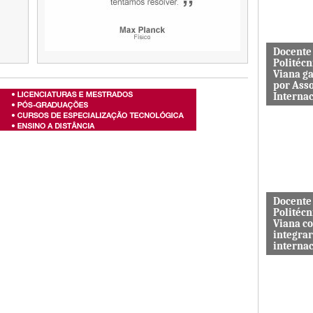
aos serviç
Docente
Politécn
Viana g
por Ass
Interna
Mário Rus
dos curso
Engenhari
(licenciatu
mestrado) 
Docente
Politécn
Viana c
integrar
interna
A revista 
publicada 
Macrothink
“Network P