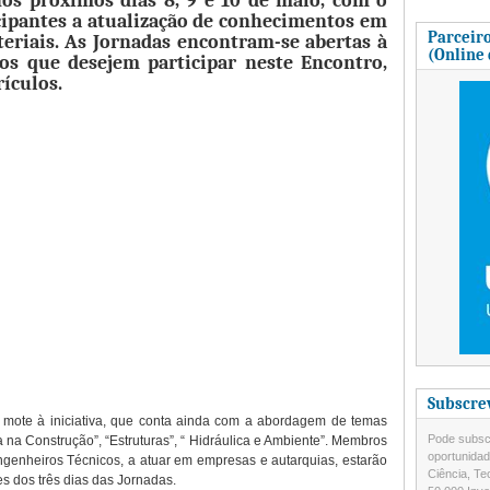
nos próximos dias 8, 9 e 10 de maio, com o
icipantes a atualização de conhecimentos em
Parceiro
teriais. As Jornadas encontram-se abertas à
(Online
cos que desejem participar neste Encontro,
ículos.
Subscre
 mote à iniciativa, que conta ainda com a abordagem de temas
Pode subscr
na Construção”, “Estruturas”, “ Hidráulica e Ambiente”. Membros
oportunida
enheiros Técnicos, a atuar em empresas e autarquias, estarão
Ciência, Te
es dos três dias das Jornadas.