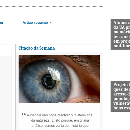
Alunos 
ior
Artigo seguinte >
da UA p
memóri
terramo
em proj
multimé
Citação da Semana
Sismo d’O
guardar a
de quem 
das maiore
Projeto
quer de
acesso 
populaç
vulnerá
bens es
Projeto In
DESAFIO 
democrati