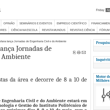
Friday
Ap
OPINIÃO
SEMINÁRIOS E EVENTOS
EMPREGO CIENTÍFICO
FINANCIAME
ORES
CIÊNCIA NA ESCOLA
REVISTA MUNDUS
REVISTA E.CIÊNCIA
FÓRUM 
Viana lança Jornadas de Engenharia Civil e do Ambiente
Pesquisa
lança Jornadas de
o Ambiente
Inquéri
Motor de
istas da área e decorre de 8 a 10 de
Milhões
e Engenharia Civil e do Ambiente estará em
nologia e Gestão do Instituto Politécnico de