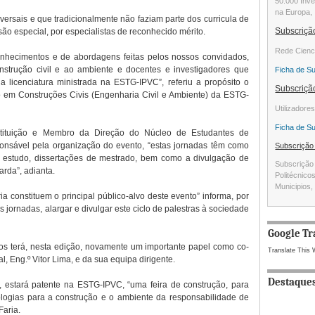
50.000 Inve
na Europa, 
ersais e que tradicionalmente não faziam parte dos curricula de
Subscriç
o especial, por especialistas de reconhecido mérito.
Rede Cienc
onhecimentos e de abordagens feitas pelos nossos convidados,
nstrução civil e ao ambiente e docentes e investigadores que
Ficha de S
 licenciatura ministrada na ESTG-IPVC”, referiu a propósito o
Subscriç
em Construções Civis (Engenharia Civil e Ambiente) da ESTG-
Utilizadore
Ficha de S
nstituição e Membro da Direção do Núcleo de Estudantes de
onsável pela organização do evento, “estas jornadas têm como
Subscriçã
e estudo, dissertações de mestrado, bem como a divulgação de
Subscrição 
arda”, adianta.
Politécnico
Municipios, 
a constituem o principal público-alvo deste evento” informa, por
 jornadas, alargar e divulgar este ciclo de palestras à sociedade
Google Tr
os terá, nesta edição, novamente um importante papel como co-
Translate This 
, Eng.º Vitor Lima, e da sua equipa dirigente.
Destaque
 estará patente na ESTG-IPVC, “uma feira de construção, para
logias para a construção e o ambiente da responsabilidade de
Faria.