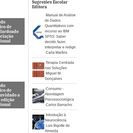
os de águ...
Sugestões Escolar
Editora
Manual de Análise
de Dados
 do
Quantitativos com
ico de
alardoado
recurso ao IBM
ociação
SPSS: Saber
cional
decidir, fazer,
interpretar e redigir.
so, Docente
Carla Martins
s de
a Civil
Terapia Centrada
ra e
nas Soluções
da ES...
Miguel M.
Gonçalves
 do
Consumo -
ico de
Abordagem
onvidado a
 edição
Psicossociológica
cional
Carlos Barracho
internacional
Introdução à
pelo Instituto
Neurociência
, Journal
Luis Bigotte de
rotoc...
Almeida