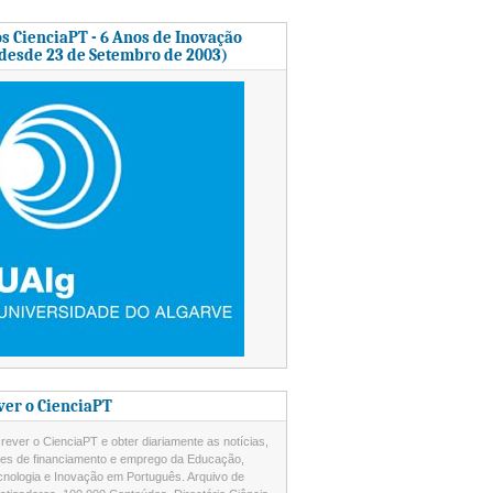
s CienciaPT - 6 Anos de Inovação
 desde 23 de Setembro de 2003)
ver o CienciaPT
ever o CienciaPT e obter diariamente as notícias,
des de financiamento e emprego da Educação,
cnologia e Inovação em Português. Arquivo de