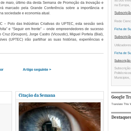
50.000 Inve
5 de maio, último dia desta Semana de Promoção da Inovação e
na Europa, 
rá marcado pela Grande Conferência sobre a importância e
Subscriç
a sociedade e economia atual.
Rede Cienc
C – Polo das Indústrias Criativas do UPTEC, esta sessão será
 Volta” e “Seguir em frente” – onde empreendedores de sucesso
Ficha de S
ruz (Groupon), Jorge Castro (Vicoustic), Miguel Portela (Bial),
Subscriç
lves (UPTEC) irão partilhar as suas histórias, experiências e
Utilizadore
Ficha de S
Subscriçã
Subscrição 
ior
Artigo seguinte >
Politécnico
Municipios, 
Citação da Semana
Google Tr
Translate This 
Destaque