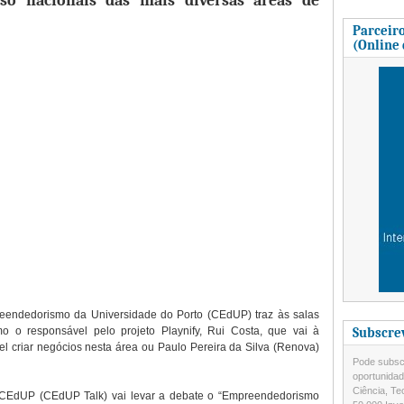
sso nacionais das mais diversas áreas de
Parceiro
(Online
endedorismo da Universidade do Porto (CEdUP) traz às salas
 o responsável pelo projeto Playnify, Rui Costa, que vai à
Subscre
l criar negócios nesta área ou Paulo Pereira da Silva (Renova)
Pode subscr
oportunida
Ciência, Te
do CEdUP (CEdUP Talk) vai levar a debate o “Empreendedorismo