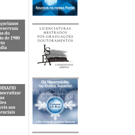
açorianos
reservam
as do
to de 1980
eto
dia
itenta quer
s lembranças
viveu uma
s cat&...
 DESAFIO
mocratizar
das
ões
veis aos
senciais
ternacional
quer
zar o acesso