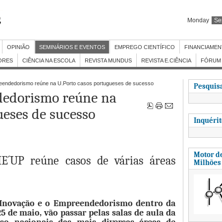
Monday
Se
OPINIÃO
SEMINÁRIOS E EVENTOS
EMPREGO CIENTÍFICO
FINANCIAME
ORES
CIÊNCIA NA ESCOLA
REVISTA MUNDUS
REVISTA E.CIÊNCIA
FÓRUM 
ndedorismo reúne na U.Porto casos portugueses de sucesso
Pesquisa
edorismo reúne na
ueses de sucesso
Inquéri
Motor de
E´UP reúne casos de várias áreas
Milhões
a Inovação e o Empreendedorismo dentro da
5 de maio, vão passar pelas salas de aula da