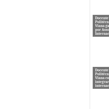
aos serviç
Docente
Politécn
Viana g
por Ass
Interna
Mário Rus
dos curso
Engenhari
(licenciatu
mestrado) 
Docente
Politécn
Viana c
integrar
interna
A revista 
publicada 
Macrothink
“Network P