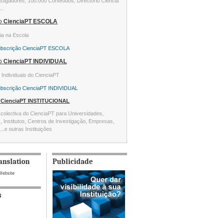
stigadores, 100.000 Conteúdos, Directório Ciência
...
ão
CienciaPT ESCOLA
ia na Escola
ubscrição CienciaPT ESCOLA
ão
CienciaPT INDIVIDUAL
s Individuais do CienciaPT
ubscrição CienciaPT INDIVIDUAL
o
CienciaPT INSTITUCIONAL
colectiva do CienciaPT para Universidades,
s, Institutos, Centros de Investigação, Empresas,
...e outras Instituições
anslation
Publicidade
Website
s