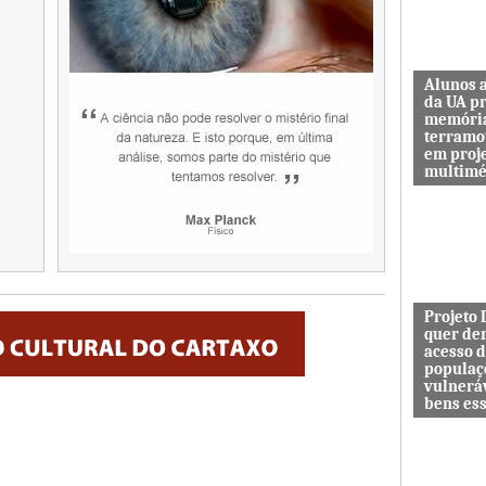
Alunos 
da UA p
memóri
terramo
em proj
multimé
Sismo d’O
guardar a
de quem 
das maiore
Projeto
quer de
acesso 
populaç
vulnerá
bens es
Projeto In
DESAFIO 
democrati