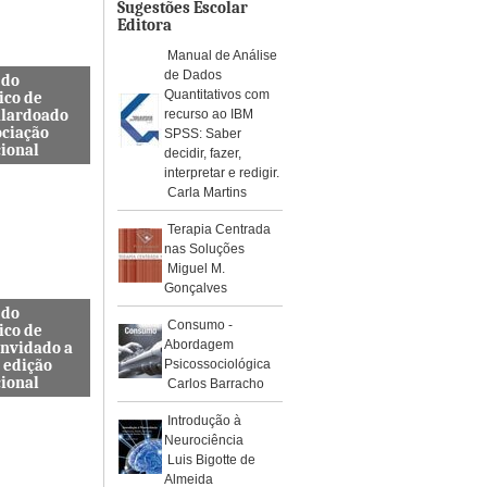
os de águ...
Sugestões Escolar
Editora
Manual de Análise
de Dados
 do
Quantitativos com
ico de
alardoado
recurso ao IBM
ociação
SPSS: Saber
cional
decidir, fazer,
interpretar e redigir.
so, Docente
Carla Martins
s de
a Civil
Terapia Centrada
ra e
nas Soluções
da ES...
Miguel M.
Gonçalves
 do
Consumo -
ico de
Abordagem
onvidado a
 edição
Psicossociológica
cional
Carlos Barracho
internacional
Introdução à
pelo Instituto
Neurociência
, Journal
Luis Bigotte de
rotoc...
Almeida