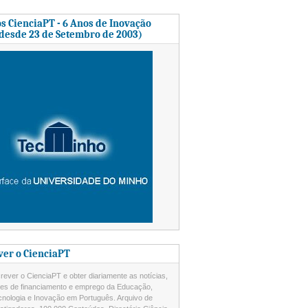
s CienciaPT - 6 Anos de Inovação
 desde 23 de Setembro de 2003)
ver o CienciaPT
ever o CienciaPT e obter diariamente as notícias,
des de financiamento e emprego da Educação,
cnologia e Inovação em Português. Arquivo de