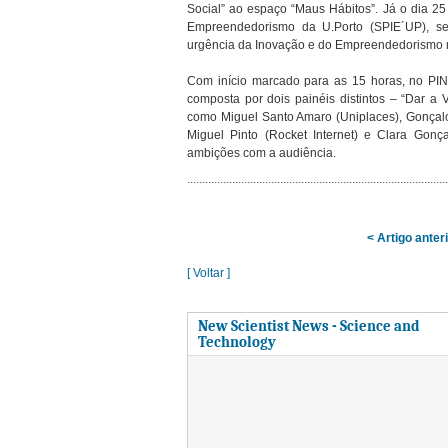
Social” ao espaço “Maus Hábitos”. Já o dia 2
Empreendedorismo da U.Porto (SPIE´UP), se
urgência da Inovação e do Empreendedorismo n
Com início marcado para as 15 horas, no PIN
composta por dois painéis distintos – “Dar a
como Miguel Santo Amaro (Uniplaces), Gonçalo C
Miguel Pinto (Rocket Internet) e Clara Gonça
ambições com a audiência.
< Artigo anter
[ Voltar ]
New Scientist News - Science and
Technology