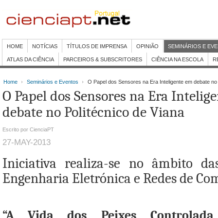
HOME
NOTÍCIAS
TÍTULOS DE IMPRENSA
OPINIÃO
SEMINÁRIOS E EV
ATLAS DA CIÊNCIA
PARCEIROS & SUBSCRITORES
CIÊNCIA NA ESCOLA
R
Home
Seminários e Eventos
O Papel dos Sensores na Era Inteligente em debate no 
O Papel dos Sensores na Era Intelig
debate no Politécnico de Viana
Escrito por CienciaPT
27-MAY-2013
Iniciativa realiza-se no âmbito d
Engenharia Eletrónica e Redes de Co
“A Vida dos Peixes Controlada