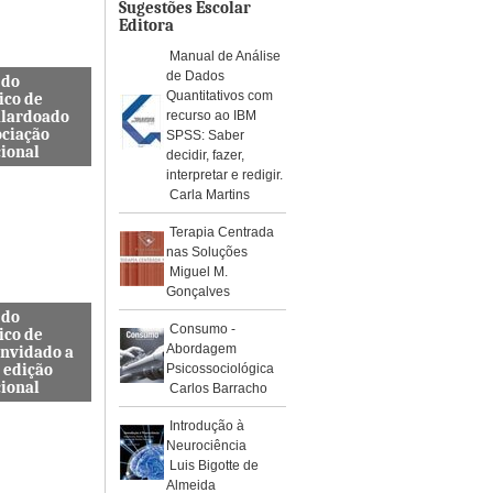
os de águ...
Sugestões Escolar
Editora
Manual de Análise
de Dados
 do
Quantitativos com
ico de
alardoado
recurso ao IBM
ociação
SPSS: Saber
cional
decidir, fazer,
interpretar e redigir.
so, Docente
Carla Martins
s de
a Civil
Terapia Centrada
ra e
nas Soluções
da ES...
Miguel M.
Gonçalves
 do
Consumo -
ico de
Abordagem
onvidado a
 edição
Psicossociológica
cional
Carlos Barracho
internacional
Introdução à
pelo Instituto
Neurociência
, Journal
Luis Bigotte de
rotoc...
Almeida