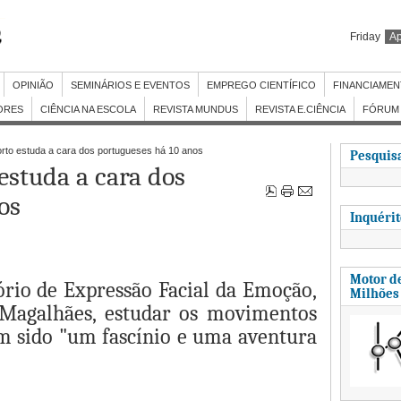
Friday
Ap
OPINIÃO
SEMINÁRIOS E EVENTOS
EMPREGO CIENTÍFICO
FINANCIAME
ORES
CIÊNCIA NA ESCOLA
REVISTA MUNDUS
REVISTA E.CIÊNCIA
FÓRUM 
orto estuda a cara dos portugueses há 10 anos
Pesquisa
estuda a cara dos
os
Inquéri
Motor de
ório de Expressão Facial da Emoção,
Milhões
-Magalhães, estudar os movimentos
em sido "um fascínio e uma aventura