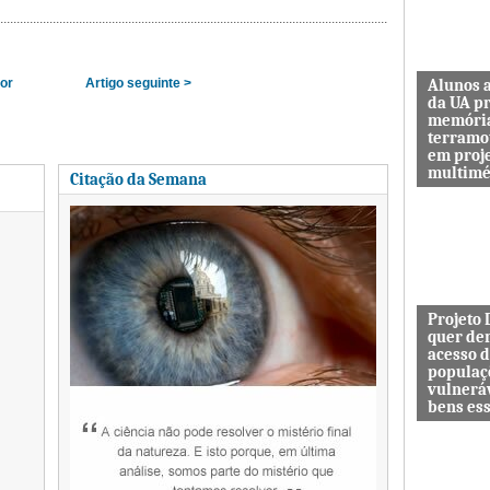
ior
Artigo seguinte >
Alunos 
da UA p
memóri
terramo
em proj
multimé
Citação da Semana
Sismo d’O
guardar a
de quem 
das maiore
Projeto
quer de
acesso 
populaç
vulnerá
bens es
Projeto In
DESAFIO 
democrati