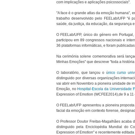
com implicações e aplicações psicossociais".
"A face é o grande atlas da emoção humana", en
trabalho desenvolvido pelo FEELab/UFP "é pa
saúde, da justiça, da educação, da segurança e
O FEELab/UFP, único do género em Portugal, 
participou em 89 congressos nacionais e inter
36 plataformas informáticas, e foram publicadas 
Na cerimónia solene comemorativa será lança
Minhas Emoções" que descreve "toda a históri
O laboratório, que lançou o
único curso uni
distinguido por diversas organizações internaci
vai abrir em Novembro a pioneira unidade de i
Emoção, no
Hospital-Escola da Universidade
Expression of Emotion (WCFEE2014),de 9 a 11 
O FEELab/UFP apresentou a pioneira proposta a
facial da emoção em contexto forense, designad
O Professor Doutor Freitas-Magalhães acaba d
distinguido pela Enciclopédia Mundial do Co
Expression of Emotion" e recentemente editada p