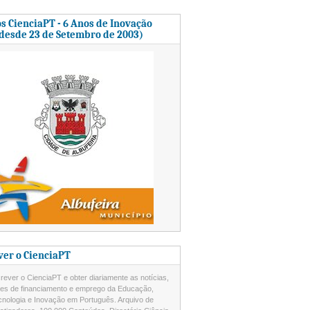
s CienciaPT - 6 Anos de Inovação
 desde 23 de Setembro de 2003)
ver o CienciaPT
ever o CienciaPT e obter diariamente as notícias,
des de financiamento e emprego da Educação,
cnologia e Inovação em Português. Arquivo de