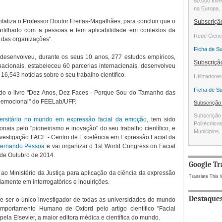
50.000 Inve
na Europa, 
fatiza o Professor Doutor Freitas-Magalhães, para concluir que o
Subscriç
rtilhado com a pessoas e tem aplicabilidade em contextos da
Rede Cienc
 das organizações".
Ficha de S
desenvolveu, durante os seus 10 anos, 277 estudos empíricos,
Subscriç
nacionais, estabeleceu 60 parcerias internacionais, desenvolveu
16,543 notícias sobre o seu trabalho científico.
Utilizadore
Ficha de S
do o livro "Dez Anos, Dez Faces - Porque Sou do Tamanho das
a emocional" do FEELab/UFP.
Subscriçã
Subscrição 
versitário no mundo em expressão facial da emoção
, tem sido
Politécnico
onais pelo "pioneirismo e inovação" do seu trabalho científico, e
Municipios, 
nvestigação FACE - Centro de Excelência em Expressão Facial da
 Fernando Pessoa
e vai organizar o 1st World Congress on Facial
de Outubro de 2014.
Google Tr
o Ministério da Justiça para aplicação da ciência da expressão
Translate This 
amente em interrogatórios e inquirições.
Destaque
e ser o único investigador de todas as universidades do mundo
mportamento Humano de Oxford pelo artigo científico "Facial
ela Elsevier, a maior editora médica e científica do mundo.