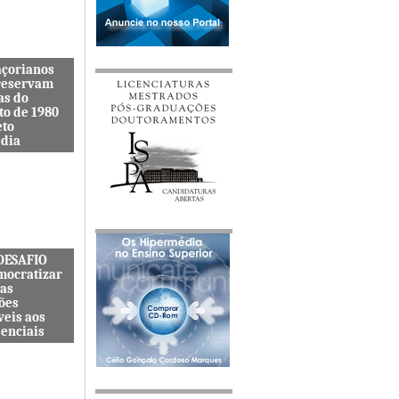
açorianos
reservam
as do
to de 1980
eto
dia
itenta quer
s lembranças
viveu uma
s cat&...
 DESAFIO
mocratizar
das
ões
veis aos
senciais
ternacional
quer
zar o acesso