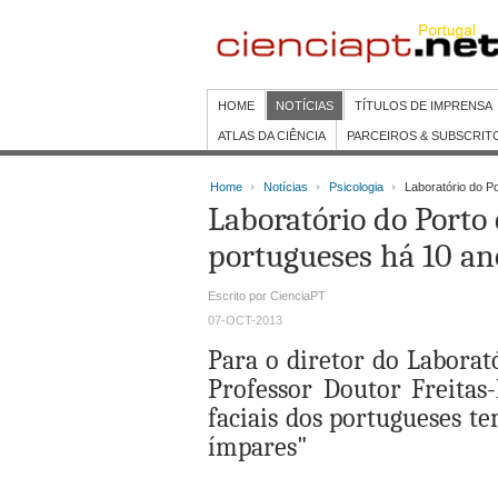
HOME
NOTÍCIAS
TÍTULOS DE IMPRENSA
ATLAS DA CIÊNCIA
PARCEIROS & SUBSCRIT
Home
Notícias
Psicologia
Laboratório do P
Laboratório do Porto 
portugueses há 10 an
Escrito por CienciaPT
07-OCT-2013
Para o diretor do Laborat
Professor Doutor Freitas
faciais dos portugueses t
ímpares"