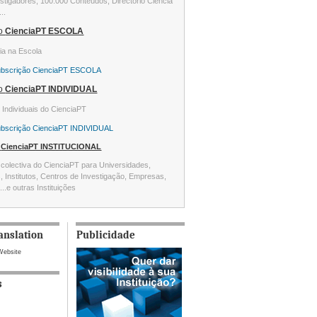
stigadores, 100.000 Conteúdos, Directório Ciência
...
ão
CienciaPT ESCOLA
ia na Escola
ubscrição CienciaPT ESCOLA
ão
CienciaPT INDIVIDUAL
s Individuais do CienciaPT
ubscrição CienciaPT INDIVIDUAL
o
CienciaPT INSTITUCIONAL
colectiva do CienciaPT para Universidades,
s, Institutos, Centros de Investigação, Empresas,
...e outras Instituições
anslation
Publicidade
Website
s