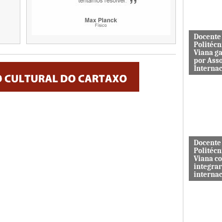
aos serviç
Docente
Politécn
Viana g
por Ass
Interna
Mário Rus
dos curso
Engenhari
(licenciatu
mestrado) 
Docente
Politécn
Viana c
integrar
interna
A revista 
publicada 
Macrothink
“Network P