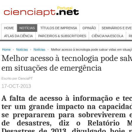
HOME
NOTÍCIAS
TÍTULOS DE IMPRENSA
OPINIÃO
SEMINÁRIOS E EV
ATLAS DA CIÊNCIA
PARCEIROS & SUBSCRITORES
CIÊNCIA NA ESCOLA
R
Home
Notícias
Notícias
Melhor acesso à tecnologia pode salvar vidas em situa
Melhor acesso à tecnologia pode sal
em situações de emergência
Escrito por CienciaPT
17-OCT-2013
A falta de acesso à informação e tec
ter um grande impacto na capacida
se prepararem para sobreviverem 
de desastres, diz o Relatório 
Desastres de 2013, divulgado hoje 