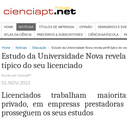
HOME
NOTÍCIAS
TÍTULOS DE IMPRENSA
OPINIÃO
SEMINÁRIOS E EV
ATLAS DA CIÊNCIA
PARCEIROS & SUBSCRITORES
CIÊNCIA NA ESCOLA
R
Home
Notícias
Educação
Estudo da Universidade Nova revela perfil típico do se
Estudo da Universidade Nova revela 
típico do seu licenciado
Escrito por CienciaPT
01-NOV-2013
Licenciados trabalham maiorit
privado, em empresas prestadoras 
prosseguem os seus estudos