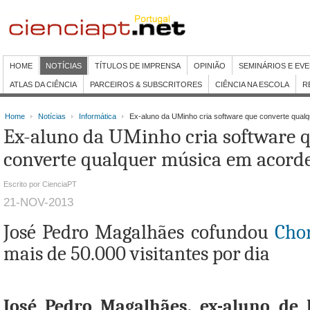
HOME
NOTÍCIAS
TÍTULOS DE IMPRENSA
OPINIÃO
SEMINÁRIOS E EV
ATLAS DA CIÊNCIA
PARCEIROS & SUBSCRITORES
CIÊNCIA NA ESCOLA
R
Home
Notícias
Informática
Ex-aluno da UMinho cria software que converte qual
Ex-aluno da UMinho cria software 
converte qualquer música em acord
Escrito por CienciaPT
21-NOV-2013
José Pedro Magalhães cofundou
Chor
mais de 50.000 visitantes por dia
José Pedro Magalhães, ex-aluno de