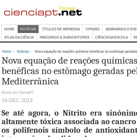
HOME
NOTÍCIAS
TÍTULOS DE IMPRENSA
OPINIÃO
SEMINÁRIOS E EV
ATLAS DA CIÊNCIA
PARCEIROS & SUBSCRITORES
CIÊNCIA NA ESCOLA
R
Home
Notícias
Nova equação de reações químicas benéficas no estômago geradas p
Nova equação de reações química
benéficas no estômago geradas pe
Mediterrânica
Escrito por CienciaPT
18-DEC-2013
Se até agora, o Nitrito era sinóni
altamente tóxica associada ao cancro
os polifenois símbolo de antioxidan