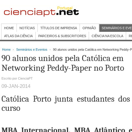
HOME
NOTÍCIAS
TÍTULOS DE IMPRENSA
OPINIÃO
SEMINÁRIOS E EV
ATLAS DA CIÊNCIA
PARCEIROS & SUBSCRITORES
CIÊNCIA NA ESCOLA
R
Home
Seminários e Eventos
90 alunos unidos pela Católica em Networking Peddy-P
90 alunos unidos pela Católica em
Networking Peddy-Paper no Porto
Escrito por CienciaPT
09-JAN-2014
Católica Porto junta estudantes d
curso
MBA Internacional, MBA Atlântico 