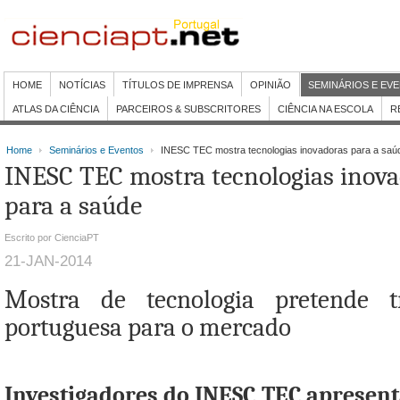
HOME
NOTÍCIAS
TÍTULOS DE IMPRENSA
OPINIÃO
SEMINÁRIOS E EV
ATLAS DA CIÊNCIA
PARCEIROS & SUBSCRITORES
CIÊNCIA NA ESCOLA
R
Home
Seminários e Eventos
INESC TEC mostra tecnologias inovadoras para a saú
INESC TEC mostra tecnologias inov
para a saúde
Escrito por CienciaPT
21-JAN-2014
Mostra de tecnologia pretende t
portuguesa para o mercado
Investigadores do INESC TEC apresent