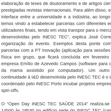
elaboração de teses de doutoramento e de artigos cien
prestigiadas revistas internacionais. Para além disso, e
interface entre a universidade e a indústria, ao long
temos vindo a estabelecer parcerias com diferentes 
utilizadores finais, tendo em vista transpor para o mer
desenvolvidas pelo INESC TEC”, explica José Corr
organização do evento. Exemplos desta ponte com
parcerias com a PT Inovação (aplicação para sessões
física em grupo, que ficará concluída em feverei
empresa Emílio de Azevedo Campos (software para d
da mama assistido por computador). Um outro
continuidade à I&D desenvolvida pelo INESC TEC é o 
coordenado pelo INESC Porto incubar projetos empres
spin-offs.
O “Open Day INESC TEC SAÚDE 2014” realiza-se a
14h00 às 18h30 no edifício sede do INESC TEC (ca