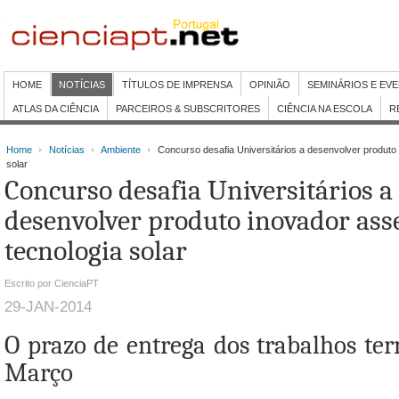
HOME
NOTÍCIAS
TÍTULOS DE IMPRENSA
OPINIÃO
SEMINÁRIOS E EV
ATLAS DA CIÊNCIA
PARCEIROS & SUBSCRITORES
CIÊNCIA NA ESCOLA
R
Home
Notícias
Ambiente
Concurso desafia Universitários a desenvolver produto
solar
Concurso desafia Universitários a
desenvolver produto inovador ass
tecnologia solar
Escrito por CienciaPT
29-JAN-2014
O prazo de entrega dos trabalhos ter
Março