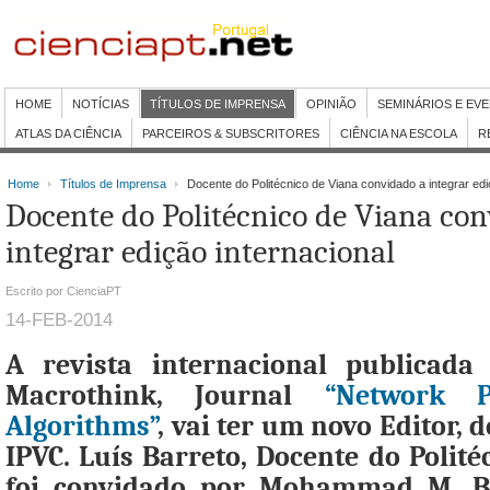
HOME
NOTÍCIAS
TÍTULOS DE IMPRENSA
OPINIÃO
SEMINÁRIOS E EV
ATLAS DA CIÊNCIA
PARCEIROS & SUBSCRITORES
CIÊNCIA NA ESCOLA
R
Home
Títulos de Imprensa
Docente do Politécnico de Viana convidado a integrar edi
Docente do Politécnico de Viana con
integrar edição internacional
Escrito por CienciaPT
14-FEB-2014
A revista internacional publicada 
Macrothink, Journal
“Network P
Algorithms”
, vai ter um novo Editor, 
IPVC. Luís Barreto, Docente do Polité
foi convidado por Mohammad M. 