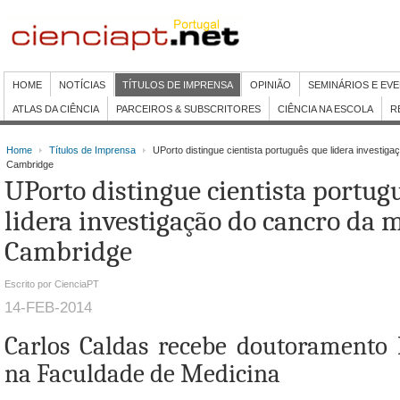
HOME
NOTÍCIAS
TÍTULOS DE IMPRENSA
OPINIÃO
SEMINÁRIOS E EV
ATLAS DA CIÊNCIA
PARCEIROS & SUBSCRITORES
CIÊNCIA NA ESCOLA
R
Home
Títulos de Imprensa
UPorto distingue cientista português que lidera investi
Cambridge
UPorto distingue cientista portug
lidera investigação do cancro da
Cambridge
Escrito por CienciaPT
14-FEB-2014
Carlos Caldas recebe doutoramento
na Faculdade de Medicina