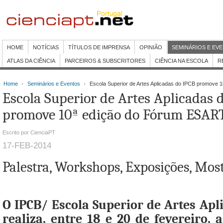
HOME
NOTÍCIAS
TÍTULOS DE IMPRENSA
OPINIÃO
SEMINÁRIOS E EV
ATLAS DA CIÊNCIA
PARCEIROS & SUBSCRITORES
CIÊNCIA NA ESCOLA
R
Home
Seminários e Eventos
Escola Superior de Artes Aplicadas do IPCB promove
Escola Superior de Artes Aplicadas 
promove 10ª edição do Fórum ESAR
Escrito por CienciaPT
17-FEB-2014
Palestra, Workshops, Exposições, Mos
O IPCB/ Escola Superior de Artes Apl
realiza, entre 18 e 20 de fevereiro, 