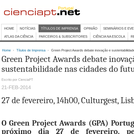
HOME
NOTÍCIAS
TÍTULOS DE IMPRENSA
OPINIÃO
SEMINÁRIOS E EV
ATLAS DA CIÊNCIA
PARCEIROS & SUBSCRITORES
CIÊNCIA NA ESCOLA
R
Home
Títulos de Imprensa
Green Project Awards debate inovação e sustentabilidade
Green Project Awards debate inovaç
sustentabilidade nas cidades do fut
Escrito por CienciaPT
21-FEB-2014
27 de fevereiro, 14h00, Culturgest, Lis
O Green Project Awards (GPA) Portug
próximo dia 27 de fevereiro, p